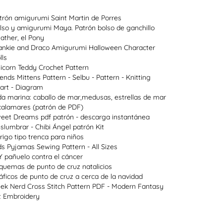
trón amigurumi Saint Martin de Porres
lso y amigurumi Maya. Patrón bolso de ganchillo
ather, el Pony
ankie and Draco Amigurumi Halloween Character
lls
icorn Teddy Crochet Pattern
lends Mittens Pattern - Selbu - Pattern - Knitting
art - Diagram
da marina: caballo de mar,medusas, estrellas de mar
calamares (patrón de PDF)
eet Dreams pdf patrón - descarga instantánea
slumbrar - Chibi Ángel patrón Kit
rigo tipo trenca para niños
ds Pyjamas Sewing Pattern - All Sizes
Y pañuelo contra el cáncer
quemas de punto de cruz natalicios
áficos de punto de cruz a cerca de la navidad
ek Nerd Cross Stitch Pattern PDF - Modern Fantasy
t Embroidery