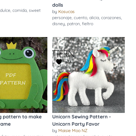
dolls
,
dulce
,
comida
,
sweet
by
Kosucas
personaje
,
cuento
,
alicia
,
corazones
,
disney
,
patron
,
fieltro
g pattern to make
Unicorn Sewing Pattern -
frame
Unicorn Party Favor
by
Maisie Moo NZ