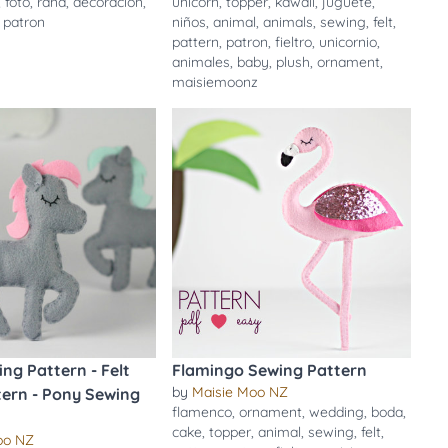
,
foto
,
rana
,
decoracion
,
unicorn
,
topper
,
kawaii
,
juguete
,
,
patron
niños
,
animal
,
animals
,
sewing
,
felt
,
pattern
,
patron
,
fieltro
,
unicornio
,
animales
,
baby
,
plush
,
ornament
,
maisiemoonz
ng Pattern - Felt
Flamingo Sewing Pattern
by
Maisie Moo NZ
tern - Pony Sewing
flamenco
,
ornament
,
wedding
,
boda
,
cake
,
topper
,
animal
,
sewing
,
felt
,
oo NZ