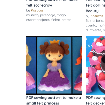
felt scarecrow
felt doll i
by
Kosucas
Beauty
muñeco
,
personaje
,
mago
,
by
Kosucas
espantapajaros
,
fieltro
,
patron
fieltro
,
bella
,
cuento
,
muñ
durmiente
,
p
PDF sewing pattern to make a
PDF sewin
small felt princess
felt decker