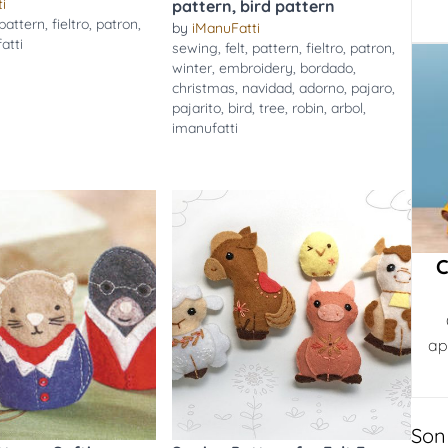
i
pattern, bird pattern
pattern
,
fieltro
,
patron
,
by
iManuFatti
atti
sewing
,
felt
,
pattern
,
fieltro
,
patron
,
winter
,
embroidery
,
bordado
,
christmas
,
navidad
,
adorno
,
pajaro
,
pajarito
,
bird
,
tree
,
robin
,
arbol
,
imanufatti
C
ap
Son