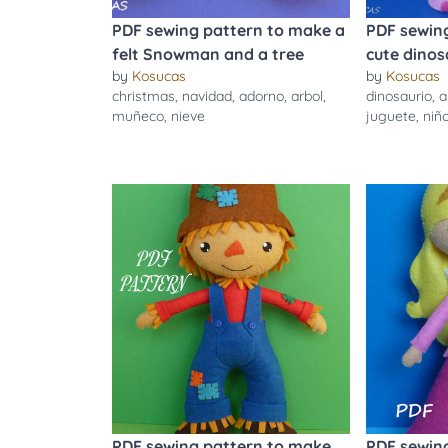
PDF sewing pattern to make a
PDF sewin
felt Snowman and a tree
cute dinosa
by
Kosucas
by
Kosucas
christmas
,
navidad
,
adorno
,
arbol
,
dinosaurio
,
a
muñeco
,
nieve
juguete
,
niñ
PDF sewing pattern to make
PDF sewin