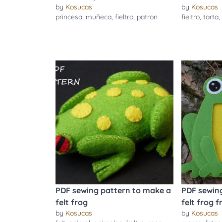
by
Kosucas
by
Kosucas
princesa
,
muñeca
,
fieltro
,
patron
fieltro
,
tarta
PDF sewing pattern to make a
PDF sewin
felt frog
felt frog 
by
Kosucas
by
Kosucas