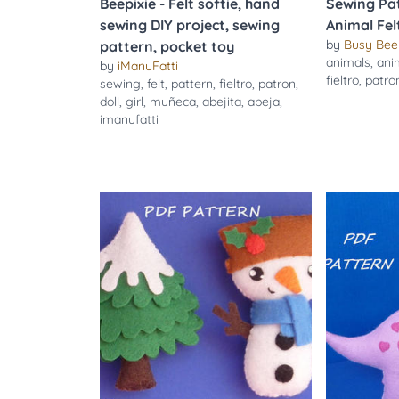
Beepixie - Felt softie, hand
Sewing Pat
sewing DIY project, sewing
Animal Fel
by
Busy Bee
pattern, pocket toy
animals
,
ani
by
iManuFatti
fieltro
,
patro
sewing
,
felt
,
pattern
,
fieltro
,
patron
,
doll
,
girl
,
muñeca
,
abejita
,
abeja
,
imanufatti