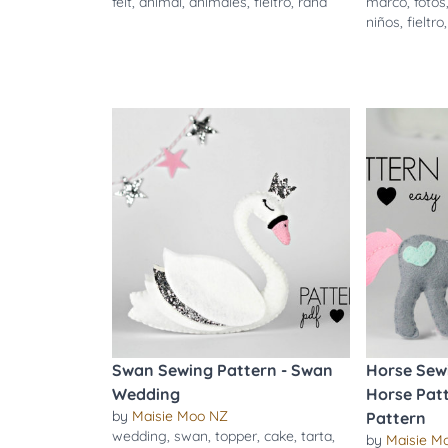
felt
,
animal
,
animales
,
fieltro
,
rana
marco
,
fotos
niños
,
fieltro
Swan Sewing Pattern - Swan
Horse Sewi
Wedding
Horse Pat
by
Maisie Moo NZ
Pattern
wedding
,
swan
,
topper
,
cake
,
tarta
,
by
Maisie M