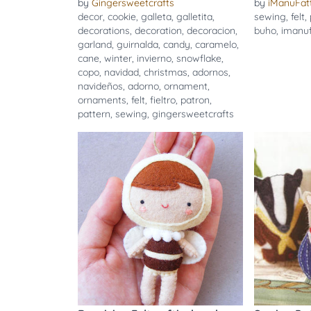
by
Gingersweetcrafts
by
iManuFatt
decor
,
cookie
,
galleta
,
galletita
,
sewing
,
felt
,
decorations
,
decoration
,
decoracion
,
buho
,
imanuf
garland
,
guirnalda
,
candy
,
caramelo
,
cane
,
winter
,
invierno
,
snowflake
,
copo
,
navidad
,
christmas
,
adornos
,
navideños
,
adorno
,
ornament
,
ornaments
,
felt
,
fieltro
,
patron
,
pattern
,
sewing
,
gingersweetcrafts