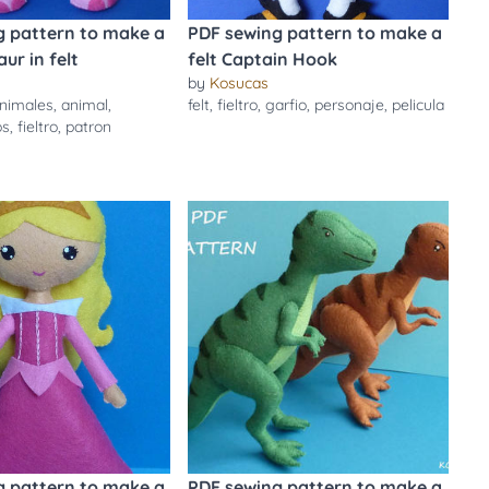
g pattern to make a
PDF sewing pattern to make a
ur in felt
felt Captain Hook
by
Kosucas
nimales
,
animal
,
felt
,
fieltro
,
garfio
,
personaje
,
pelicula
os
,
fieltro
,
patron
g pattern to make a
PDF sewing pattern to make a