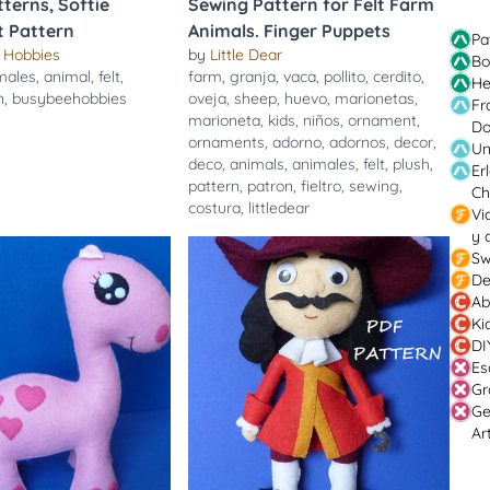
terns, Softie
Sewing Pattern for Felt Farm
t Pattern
Animals. Finger Puppets
Pa
 Hobbies
by
Little Dear
Bo
males
,
animal
,
felt
,
farm
,
granja
,
vaca
,
pollito
,
cerdito
,
He
n
,
busybeehobbies
oveja
,
sheep
,
huevo
,
marionetas
,
Fr
marioneta
,
kids
,
niños
,
ornament
,
Do
ornaments
,
adorno
,
adornos
,
decor
,
Un
deco
,
animals
,
animales
,
felt
,
plush
,
Er
pattern
,
patron
,
fieltro
,
sewing
,
Ch
costura
,
littledear
Vi
y 
Sw
De
Ab
Ki
DI
Es
Gr
Ge
Ar