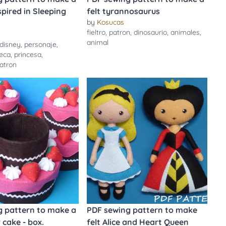
nspired in Sleeping
felt tyrannosaurus
by
Kosucas
fieltro
,
patron
,
dinosaurio
,
animales
,
animal
disney
,
personaje
,
eca
,
princesa
,
atron
g pattern to make a
PDF sewing pattern to make
 cake - box.
felt Alice and Heart Queen