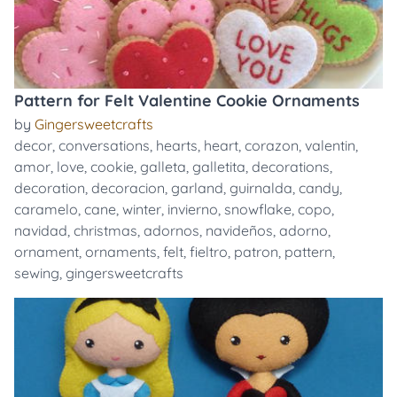
Pattern for Felt Valentine Cookie Ornaments
by
Gingersweetcrafts
decor
,
conversations
,
hearts
,
heart
,
corazon
,
valentin
,
amor
,
love
,
cookie
,
galleta
,
galletita
,
decorations
,
decoration
,
decoracion
,
garland
,
guirnalda
,
candy
,
caramelo
,
cane
,
winter
,
invierno
,
snowflake
,
copo
,
navidad
,
christmas
,
adornos
,
navideños
,
adorno
,
ornament
,
ornaments
,
felt
,
fieltro
,
patron
,
pattern
,
sewing
,
gingersweetcrafts