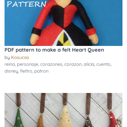
PDF pattern to make a felt Heart Queen
by
Kosucas
reina
,
personaje
,
corazones
,
corazon
,
alicia
,
cuento
,
disney
,
fieltro
,
patron