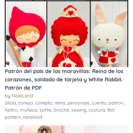
Patrón del país de las maravillas: Reina de los
corazones, soldado de tarjeta y White Rabbit.
Patrón de PDF
by
NoiaLand
alicia
,
conejo
,
conejito
,
reina
,
personaje
,
cuento
,
patron
,
fieltro
,
muñeca
,
softie
,
broche
,
sewing
,
costura
,
felt
,
pattern
,
noialand