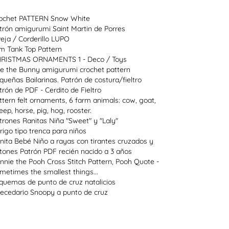
ochet PATTERN Snow White
trón amigurumi Saint Martin de Porres
eja / Corderillo LUPO
im Tank Top Pattern
RISTMAS ORNAMENTS 1 - Deco / Toys
e the Bunny amigurumi crochet pattern
queñas Bailarinas. Patrón de costura/fieltro
trón de PDF - Cerdito de Fieltro
ttern felt ornaments, 6 farm animals: cow, goat,
eep, horse, pig, hog, rooster.
trones Ranitas Niña "Sweet" y "Laly"
rigo tipo trenca para niños
nita Bebé Niño a rayas con tirantes cruzados y
tones Patrón PDF recién nacido a 3 años
nnie the Pooh Cross Stitch Pattern, Pooh Quote -
metimes the smallest things...
quemas de punto de cruz natalicios
ecedario Snoopy a punto de cruz