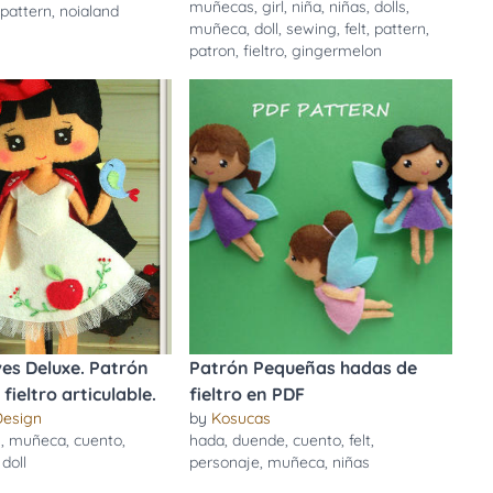
muñecas
,
girl
,
niña
,
niñas
,
dolls
,
,
pattern
,
noialand
muñeca
,
doll
,
sewing
,
felt
,
pattern
,
patron
,
fieltro
,
gingermelon
es Deluxe. Patrón
Patrón Pequeñas hadas de
fieltro articulable.
fieltro en PDF
Design
by
Kosucas
s
,
muñeca
,
cuento
,
hada
,
duende
,
cuento
,
felt
,
,
doll
personaje
,
muñeca
,
niñas