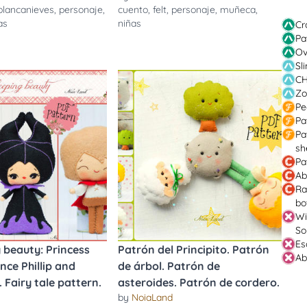
blancanieves
,
personaje
,
cuento
,
felt
,
personaje
,
muñeca
,
as
niñas
Cr
Pa
Ov
Sl
CH
Zo
Pe
Pa
Pa
sh
Pa
Ab
Ra
bo
Wi
So
Es
 beauty: Princess
Patrón del Principito. Patrón
Ab
nce Phillip and
de árbol. Patrón de
 Fairy tale pattern.
asteroides. Patrón de cordero.
by
NoiaLand