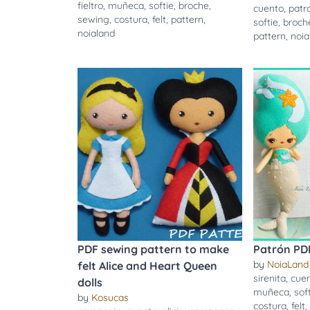
fieltro
,
muñeca
,
softie
,
broche
,
cuento
,
patr
sewing
,
costura
,
felt
,
pattern
,
softie
,
broch
noialand
pattern
,
noia
PDF sewing pattern to make
Patrón PDF
by
NoiaLand
felt Alice and Heart Queen
sirenita
,
cue
dolls
muñeca
,
sof
by
Kosucas
costura
,
felt