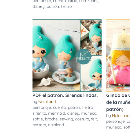
personaje
,
cuento
,
alicia
,
corazones
,
disney
,
patron
,
fieltro
PDF el patrón. Sirenas lindas.
Glinda de 
by
NoiaLand
de la muñe
personaje
,
cuento
,
patron
,
fieltro
,
patrón)
sirenita
,
mermaid
,
disney
,
muñeca
,
by
NoiaLand
softie
,
broche
,
sewing
,
costura
,
felt
,
personaje
,
c
pattern
,
noialand
muñeca
,
sof