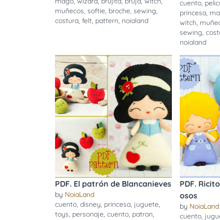
mago
,
wizard
,
brujita
,
bruja
,
witch
,
cuento
,
pelic
muñecos
,
softie
,
broche
,
sewing
,
princesa
,
mal
costura
,
felt
,
pattern
,
noialand
witch
,
muñe
sewing
,
cost
noialand
PDF. El patrón de Blancanieves
PDF. Ricito
by
NoiaLand
osos
cuento
,
disney
,
princesa
,
juguete
,
by
NoiaLand
toys
,
personaje
,
cuento
,
patron
,
cuento
,
jugu