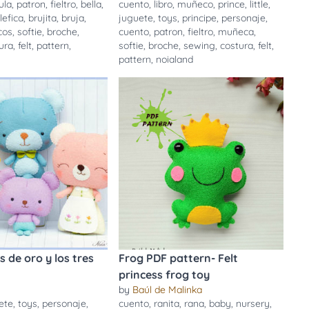
ula
,
patron
,
fieltro
,
bella
,
cuento
,
libro
,
muñeco
,
prince
,
little
,
efica
,
brujita
,
bruja
,
juguete
,
toys
,
principe
,
personaje
,
cos
,
softie
,
broche
,
cuento
,
patron
,
fieltro
,
muñeca
,
ura
,
felt
,
pattern
,
softie
,
broche
,
sewing
,
costura
,
felt
,
pattern
,
noialand
s de oro y los tres
Frog PDF pattern- Felt
princess frog toy
by
Baúl de Malinka
ete
,
toys
,
personaje
,
cuento
,
ranita
,
rana
,
baby
,
nursery
,