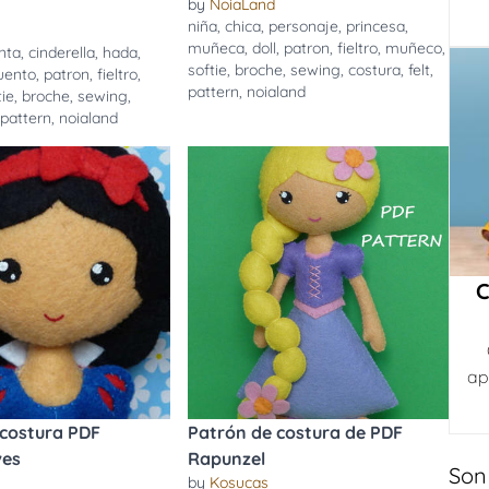
by
NoiaLand
niña
,
chica
,
personaje
,
princesa
,
muñeca
,
doll
,
patron
,
fieltro
,
muñeco
,
nta
,
cinderella
,
hada
,
softie
,
broche
,
sewing
,
costura
,
felt
,
uento
,
patron
,
fieltro
,
pattern
,
noialand
tie
,
broche
,
sewing
,
,
pattern
,
noialand
C
ap
 costura PDF
Patrón de costura de PDF
ves
Rapunzel
Son
by
Kosucas