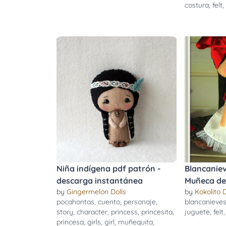
costura
,
felt
Niña indígena pdf patrón -
Blancaniev
descarga instantánea
Muñeca de 
by
Gingermelon Dolls
by
Kokolito 
pocahontas
,
cuento
,
personaje
,
blancanieve
story
,
character
,
princess
,
princesita
,
juguete
,
felt
princesa
,
girls
,
girl
,
muñequita
,