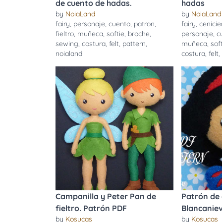
de cuento de hadas.
hadas
by
NoiaLand
by
NoiaLand
fairy
,
personaje
,
cuento
,
patron
,
fairy
,
cenicie
fieltro
,
muñeca
,
softie
,
broche
,
personaje
,
c
sewing
,
costura
,
felt
,
pattern
,
muñeca
,
sof
noialand
costura
,
felt
Campanilla y Peter Pan de
Patrón de
fieltro. Patrón PDF
Blancanie
by
Kosucas
by
Kosucas