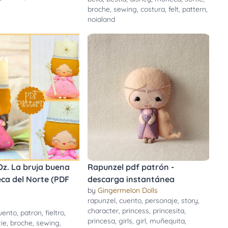
broche
,
sewing
,
costura
,
felt
,
pattern
,
noialand
Oz. La bruja buena
Rapunzel pdf patrón -
ca del Norte (PDF
descarga instantánea
by
Gingermelon Dolls
rapunzel
,
cuento
,
personaje
,
story
,
character
,
princess
,
princesita
,
uento
,
patron
,
fieltro
,
princesa
,
girls
,
girl
,
muñequita
,
tie
,
broche
,
sewing
,