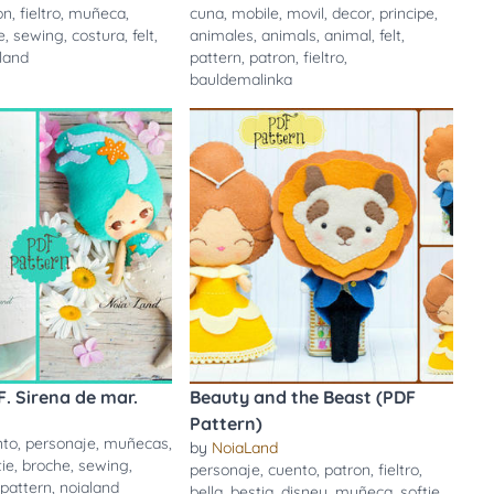
on
,
fieltro
,
muñeca
,
cuna
,
mobile
,
movil
,
decor
,
principe
,
e
,
sewing
,
costura
,
felt
,
animales
,
animals
,
animal
,
felt
,
land
pattern
,
patron
,
fieltro
,
bauldemalinka
. Sirena de mar.
Beauty and the Beast (PDF
Pattern)
nto
,
personaje
,
muñecas
,
by
NoiaLand
tie
,
broche
,
sewing
,
personaje
,
cuento
,
patron
,
fieltro
,
,
pattern
,
noialand
bella
,
bestia
,
disney
,
muñeca
,
softie
,