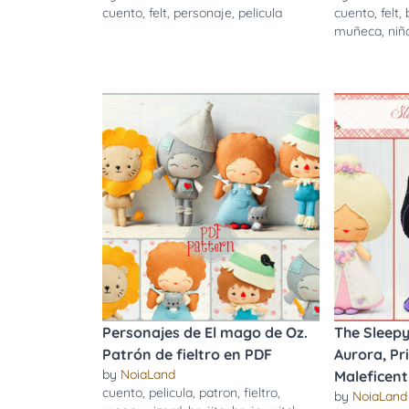
cuento
,
felt
,
personaje
,
pelicula
cuento
,
felt
,
muñeca
,
niñ
Personajes de El mago de Oz.
The Sleepy
Patrón de fieltro en PDF
Aurora, Pri
by
NoiaLand
Maleficent.
cuento
,
pelicula
,
patron
,
fieltro
,
by
NoiaLand