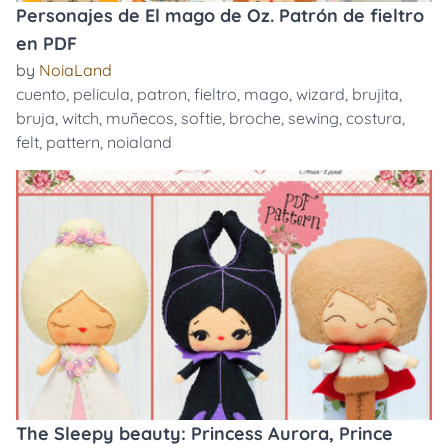
Personajes de El mago de Oz. Patrón de fieltro
en PDF
by
NoiaLand
cuento
,
pelicula
,
patron
,
fieltro
,
mago
,
wizard
,
brujita
,
bruja
,
witch
,
muñecos
,
softie
,
broche
,
sewing
,
costura
,
felt
,
pattern
,
noialand
The Sleepy beauty: Princess Aurora, Prince