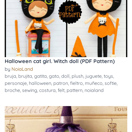
Halloween cat girl. Witch doll (PDF Pattern)
by
NoiaLand
bruja
,
brujita
,
gatita
,
gato
,
doll
,
plush
,
juguete
,
toys
,
personaje
,
halloween
,
patron
,
fieltro
,
muñeco
,
softie
,
broche
,
sewing
,
costura
,
felt
,
pattern
,
noialand