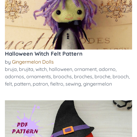
Halloween Witch Felt Pattern
by
Gingermelon Dolls
bruja
,
brujita
,
witch
,
halloween
,
ornament
,
adorno
,
adornos
,
ornaments
,
broochs
,
broches
,
broche
,
brooch
,
felt
,
pattern
,
patron
,
fieltro
,
sewing
,
gingermelon