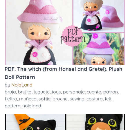
PDF. The witch (from Hansel and Gretel). Plush
Doll Pattern
by
NoiaLand
bruja
,
brujita
,
juguete
,
toys
,
personaje
,
cuento
,
patron
,
fieltro
,
muñeca
,
softie
,
broche
,
sewing
,
costura
,
felt
,
pattern
,
noialand