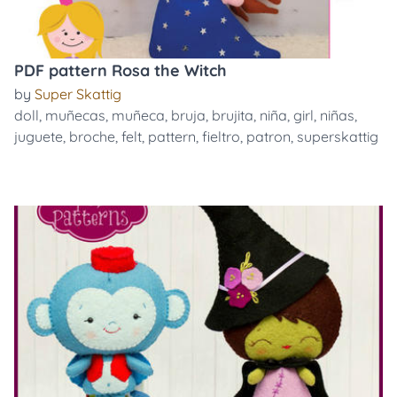
PDF pattern Rosa the Witch
by
Super Skattig
doll
,
muñecas
,
muñeca
,
bruja
,
brujita
,
niña
,
girl
,
niñas
,
juguete
,
broche
,
felt
,
pattern
,
fieltro
,
patron
,
superskattig