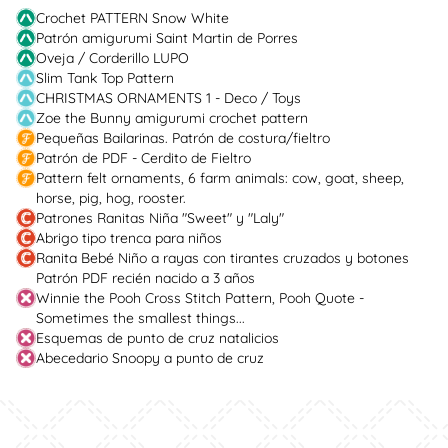
Crochet PATTERN Snow White
Patrón amigurumi Saint Martin de Porres
Oveja / Corderillo LUPO
Slim Tank Top Pattern
CHRISTMAS ORNAMENTS 1 - Deco / Toys
Zoe the Bunny amigurumi crochet pattern
Pequeñas Bailarinas. Patrón de costura/fieltro
Patrón de PDF - Cerdito de Fieltro
Pattern felt ornaments, 6 farm animals: cow, goat, sheep,
horse, pig, hog, rooster.
Patrones Ranitas Niña "Sweet" y "Laly"
Abrigo tipo trenca para niños
Ranita Bebé Niño a rayas con tirantes cruzados y botones
Patrón PDF recién nacido a 3 años
Winnie the Pooh Cross Stitch Pattern, Pooh Quote -
Sometimes the smallest things...
Esquemas de punto de cruz natalicios
Abecedario Snoopy a punto de cruz