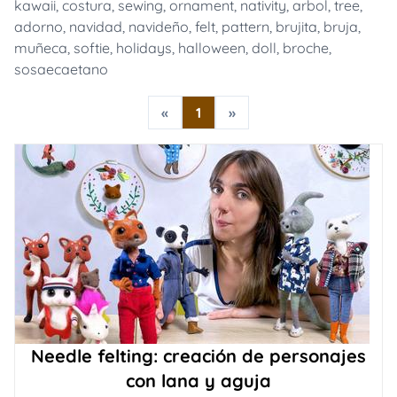
kawaii
,
costura
,
sewing
,
ornament
,
nativity
,
arbol
,
tree
,
adorno
,
navidad
,
navideño
,
felt
,
pattern
,
brujita
,
bruja
,
muñeca
,
softie
,
holidays
,
halloween
,
doll
,
broche
,
sosaecaetano
«
1
»
Needle felting: creación de personajes
con lana y aguja