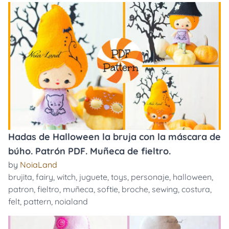
Hadas de Halloween la bruja con la máscara de
búho. Patrón PDF. Muñeca de fieltro.
by
NoiaLand
brujita
,
fairy
,
witch
,
juguete
,
toys
,
personaje
,
halloween
,
patron
,
fieltro
,
muñeca
,
softie
,
broche
,
sewing
,
costura
,
felt
,
pattern
,
noialand