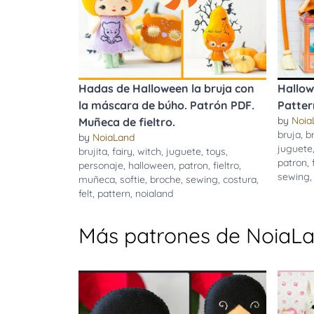
Hadas de Halloween la bruja con
Hallow
la máscara de búho. Patrón PDF.
Patter
by
Noia
Muñeca de fieltro.
bruja
,
br
by
NoiaLand
juguete
brujita
,
fairy
,
witch
,
juguete
,
toys
,
patron
,
personaje
,
halloween
,
patron
,
fieltro
,
sewing
muñeca
,
softie
,
broche
,
sewing
,
costura
,
felt
,
pattern
,
noialand
Más patrones de NoiaL