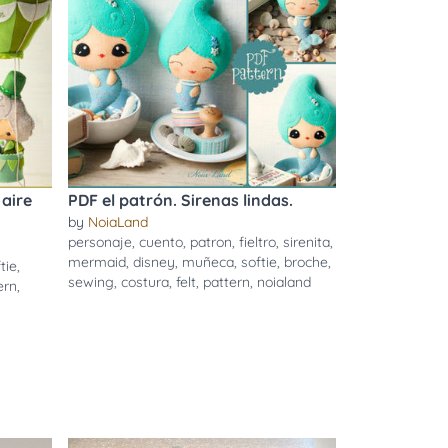
 aire
PDF el patrón. Sirenas lindas.
by
NoiaLand
personaje
,
cuento
,
patron
,
fieltro
,
sirenita
,
mermaid
,
disney
,
muñeca
,
softie
,
broche
,
tie
,
sewing
,
costura
,
felt
,
pattern
,
noialand
ern
,