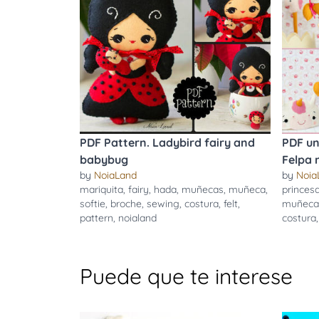
PDF Pattern. Ladybird fairy and
PDF un
babybug
Felpa
by
NoiaLand
by
Noia
mariquita
,
fairy
,
hada
,
muñecas
,
muñeca
,
princes
softie
,
broche
,
sewing
,
costura
,
felt
,
muñeca
pattern
,
noialand
costura
Puede que te interese