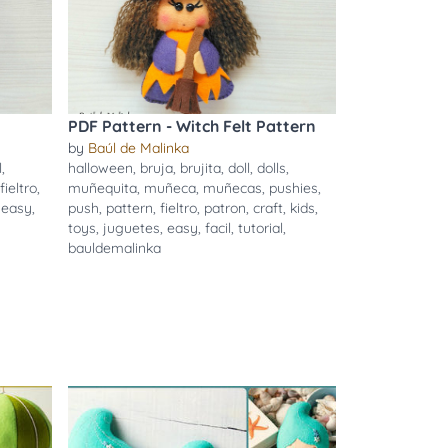
PDF Pattern - Witch Felt Pattern
by
Baúl de Malinka
l
,
halloween
,
bruja
,
brujita
,
doll
,
dolls
,
fieltro
,
muñequita
,
muñeca
,
muñecas
,
pushies
,
,
easy
,
push
,
pattern
,
fieltro
,
patron
,
craft
,
kids
,
toys
,
juguetes
,
easy
,
facil
,
tutorial
,
bauldemalinka