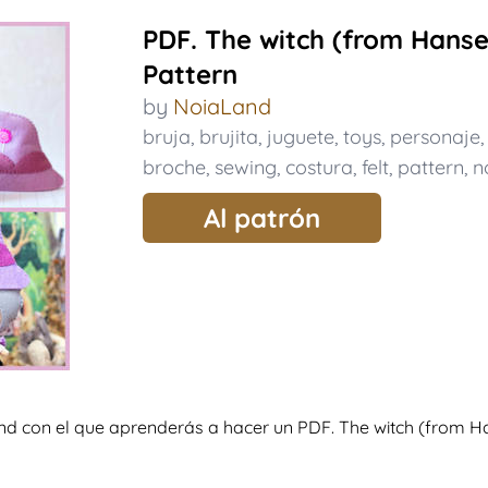
PDF. The witch (from Hansel
Pattern
by
NoiaLand
bruja
,
brujita
,
juguete
,
toys
,
personaje
broche
,
sewing
,
costura
,
felt
,
pattern
,
n
Al patrón
and con el que aprenderás a hacer un PDF. The witch (from Ha