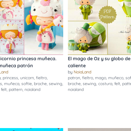
icornio princesa muñeca.
El mago de Oz y su globo de
 muñeca patrón
caliente
Land
by
NoiaLand
a
,
princess
,
unicorn
,
fieltro
,
patron
,
fieltro
,
mago
,
muñeco
,
sof
s
,
muñeca
,
softie
,
broche
,
sewing
,
broche
,
sewing
,
costura
,
felt
,
patt
,
felt
,
pattern
,
noialand
noialand