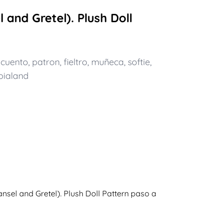
 and Gretel). Plush Doll
,
cuento
,
patron
,
fieltro
,
muñeca
,
softie
,
oialand
nsel and Gretel). Plush Doll Pattern paso a