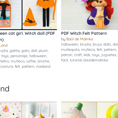
een cat girl. Witch doll (PDF
PDF Witch Felt Pattern
by
Baúl de Malinka
n)
halloween
,
brujita
,
bruja
,
dolls
,
dol
Land
muñequita
,
muñeca
,
felt
,
pattern
,
ujita
,
gatita
,
gato
,
doll
,
plush
,
patron
,
craft
,
kids
,
toys
,
juguetes
,
toys
,
personaje
,
halloween
,
facil
,
tutorial
,
bauldemalinka
fieltro
,
muñeco
,
softie
,
broche
,
,
costura
,
felt
,
pattern
,
noialand
and