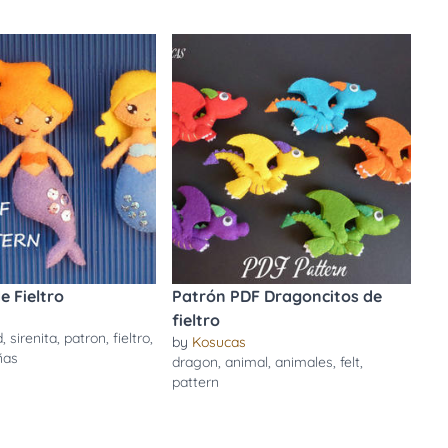
e Fieltro
Patrón PDF Dragoncitos de
fieltro
d
,
sirenita
,
patron
,
fieltro
,
by
Kosucas
ñas
dragon
,
animal
,
animales
,
felt
,
pattern