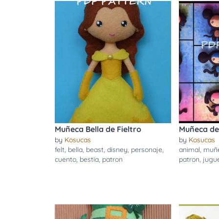
Muñeca Bella de Fieltro
Muñeca de 
by
Kosucas
by
Kosucas
felt
,
bella
,
beast
,
disney
,
personaje
,
animal
,
muñ
cuento
,
bestia
,
patron
patron
,
jugu