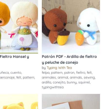
Fieltro Hansel y
Patrón PDF - Ardilla de fieltro
y peluche de conejo
by
Typing With Tea
uñeca
,
cuento
,
felpa
,
pattern
,
patron
,
fieltro
,
felt
,
personaje
,
felt
,
pattern
,
animales
,
animal
,
animals
,
sewing
,
ardilla
,
conejito
,
bunny
,
squirrel
,
typingwithtea