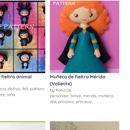
fieltro animal
Muñeca de fieltro Mérida
(Valiente)
eca
,
disfraz
,
felt
,
pattern
,
by
Kosucas
ete
,
niña
personaje
,
brave
,
merida
,
muñeca
,
doll
,
princess
,
princesa