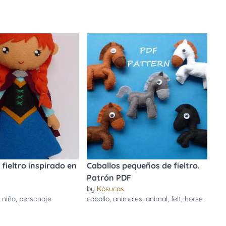
fieltro inspirado en
Caballos pequeños de fieltro.
Patrón PDF
by
Kosucas
,
niña
,
personaje
caballo
,
animales
,
animal
,
felt
,
horse