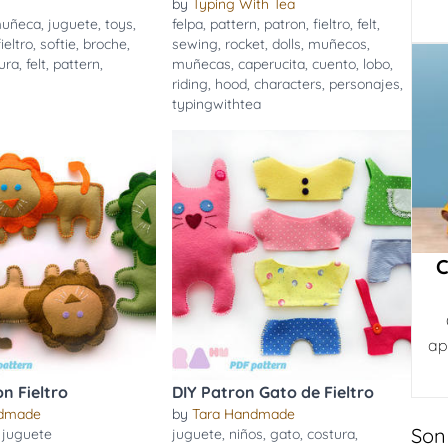
by
Typing With Tea
uñeca
,
juguete
,
toys
,
felpa
,
pattern
,
patron
,
fieltro
,
felt
,
fieltro
,
softie
,
broche
,
sewing
,
rocket
,
dolls
,
muñecos
,
ura
,
felt
,
pattern
,
muñecas
,
caperucita
,
cuento
,
lobo
,
riding
,
hood
,
characters
,
personajes
,
typingwithtea
C
ap
n Fieltro
DIY Patron Gato de Fieltro
ndmade
by
Tara Handmade
Son
,
juguete
juguete
,
niños
,
gato
,
costura
,