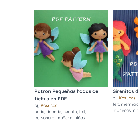
Patrón Pequeñas hadas de
Sirenitas d
by
Kosucas
fieltro en PDF
felt
,
mermai
by
Kosucas
muñecas
,
ni
hada
,
duende
,
cuento
,
felt
,
personaje
,
muñeca
,
niñas