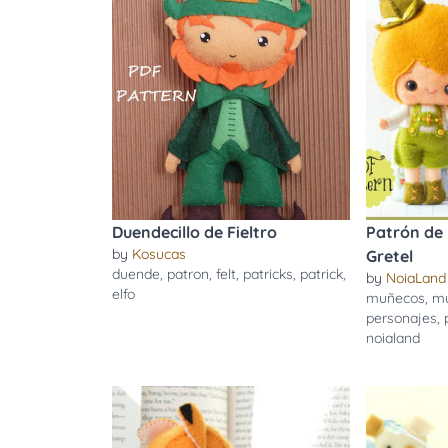
Duendecillo de Fieltro
Patrón de 
by
Kosucas
Gretel
duende
,
patron
,
felt
,
patricks
,
patrick
,
by
NoiaLand
elfo
muñecos
,
m
personajes
,
noialand