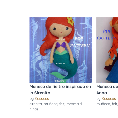
Muñeco de fieltro inspirado en
Muñeca de 
la Sirenita
Anna
by
Kosucas
by
Kosucas
sirenita
,
muñeca
,
felt
,
mermaid
,
muñeca
,
felt
niñas