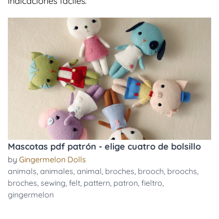
indicaciones faciles.
Mascotas pdf patrón - elige cuatro de bolsillo
by
Gingermelon Dolls
animals
,
animales
,
animal
,
broches
,
brooch
,
broochs
,
broches
,
sewing
,
felt
,
pattern
,
patron
,
fieltro
,
gingermelon