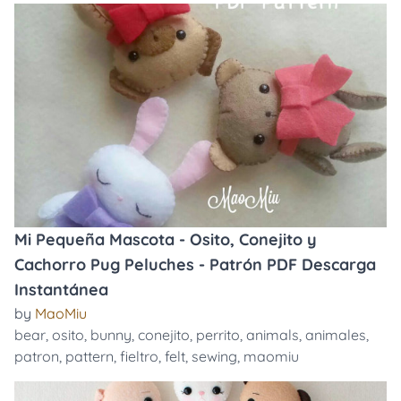
Mi Pequeña Mascota - Osito, Conejito y
Cachorro Pug Peluches - Patrón PDF Descarga
Instantánea
by
MaoMiu
bear
,
osito
,
bunny
,
conejito
,
perrito
,
animals
,
animales
,
patron
,
pattern
,
fieltro
,
felt
,
sewing
,
maomiu