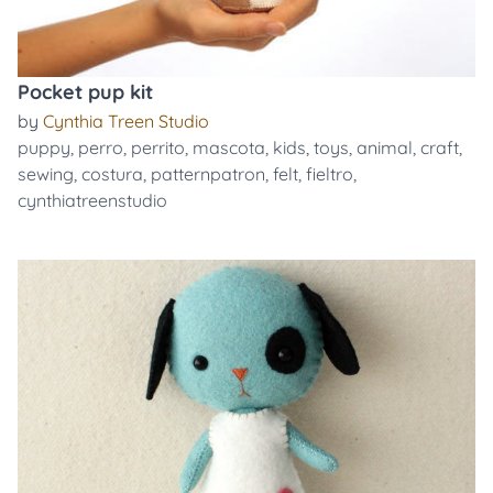
Pocket pup kit
by
Cynthia Treen Studio
puppy
,
perro
,
perrito
,
mascota
,
kids
,
toys
,
animal
,
craft
,
sewing
,
costura
,
patternpatron
,
felt
,
fieltro
,
cynthiatreenstudio