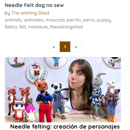
Needle Felt dog no sew
by
The Wishing Shed
animals
,
animales
,
mascota
,
perrito
,
perro
,
puppy
,
fieltro
,
felt
,
miniature
,
thewishingshed
«
1
»
Needle felting: creación de personajes