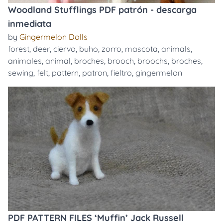
Woodland Stufflings PDF patrón - descarga
inmediata
by
Gingermelon Dolls
forest
,
deer
,
ciervo
,
buho
,
zorro
,
mascota
,
animals
,
animales
,
animal
,
broches
,
brooch
,
broochs
,
broches
,
sewing
,
felt
,
pattern
,
patron
,
fieltro
,
gingermelon
PDF PATTERN FILES ‘Muffin’ Jack Russell