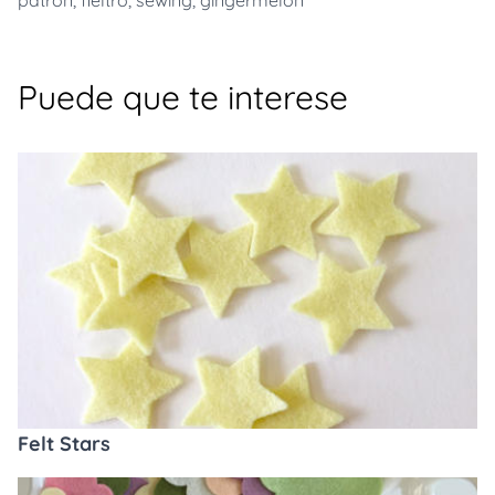
patron
,
fieltro
,
sewing
,
gingermelon
Puede que te interese
Felt Stars