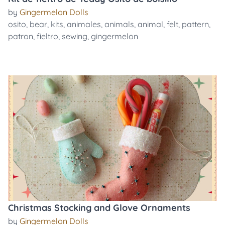
by
Gingermelon Dolls
osito
,
bear
,
kits
,
animales
,
animals
,
animal
,
felt
,
pattern
,
patron
,
fieltro
,
sewing
,
gingermelon
Christmas Stocking and Glove Ornaments
by
Gingermelon Dolls