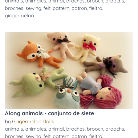
animals
,
animales
,
animal
,
broches
,
brooch
,
broochs
,
broches
,
sewing
,
felt
,
pattern
,
patron
,
fieltro
,
gingermelon
Along animals - conjunto de siete
by
Gingermelon Dolls
animals
,
animales
,
animal
,
broches
,
brooch
,
broochs
,
broches
,
sewing
,
felt
,
pattern
,
patron
,
fieltro
,