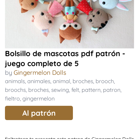
Bolsillo de mascotas pdf patrón -
juego completo de 5
by
Gingermelon Dolls
animals
,
animales
,
animal
,
broches
,
brooch
,
broochs
,
broches
,
sewing
,
felt
,
pattern
,
patron
,
fieltro
,
gingermelon
Al patrón