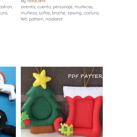
by
NoiaLand
patron
,
sirenita
,
cuento
,
personaje
,
muñecas
,
tura
,
muñeca
,
softie
,
broche
,
sewing
,
costura
,
felt
,
pattern
,
noialand