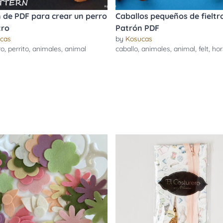
 de PDF para crear un perro
Caballos pequeños de fieltr
tro
Patrón PDF
cas
by
Kosucas
ro
,
perrito
,
animales
,
animal
caballo
,
animales
,
animal
,
felt
,
hor