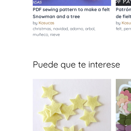
PDF sewing pattern to make a felt
Patrón
Snowman and a tree
de fiel
by
Kosucas
by
Kosu
christmas
,
navidad
,
adorno
,
arbol
,
felt
,
per
muñeco
,
nieve
Puede que te interese