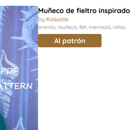
Muñeco de fieltro inspirado 
by
Kosucas
sirenita
,
muñeca
,
felt
,
mermaid
,
niñas
Al patrón