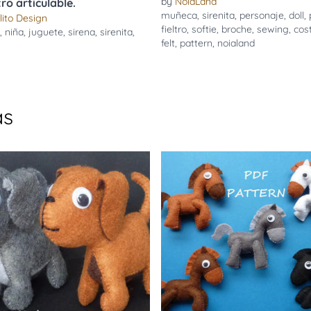
by
NoiaLand
tro articulable.
muñeca
,
sirenita
,
personaje
,
doll
,
lito Design
fieltro
,
softie
,
broche
,
sewing
,
cos
,
niña
,
juguete
,
sirena
,
sirenita
,
felt
,
pattern
,
noialand
as