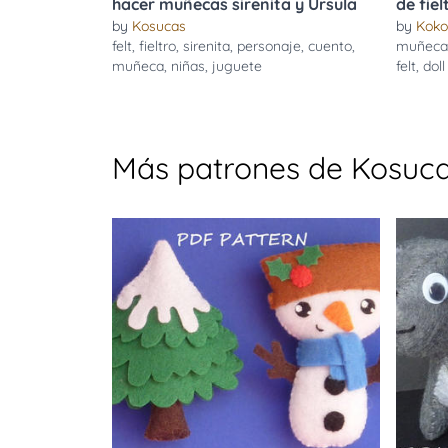
hacer muñecas sirenita y Ursula
de fiel
by
Kosucas
by
Koko
felt
,
fieltro
,
sirenita
,
personaje
,
cuento
,
muñeca
muñeca
,
niñas
,
juguete
felt
,
doll
Más patrones de Kosuc