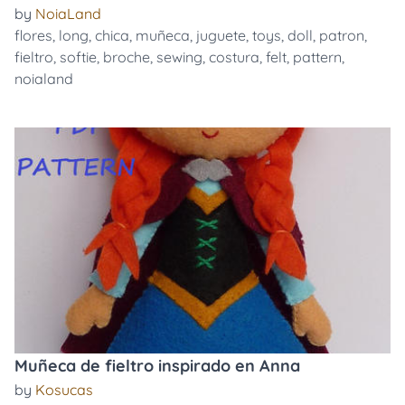
by
NoiaLand
flores
,
long
,
chica
,
muñeca
,
juguete
,
toys
,
doll
,
patron
,
fieltro
,
softie
,
broche
,
sewing
,
costura
,
felt
,
pattern
,
noialand
Muñeca de fieltro inspirado en Anna
by
Kosucas