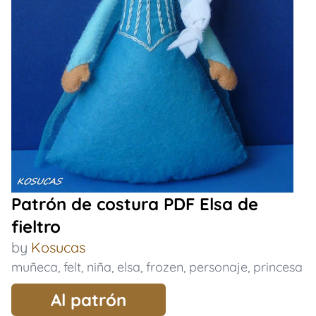
Patrón de costura PDF Elsa de
fieltro
by
Kosucas
muñeca
,
felt
,
niña
,
elsa
,
frozen
,
personaje
,
princesa
Al patrón