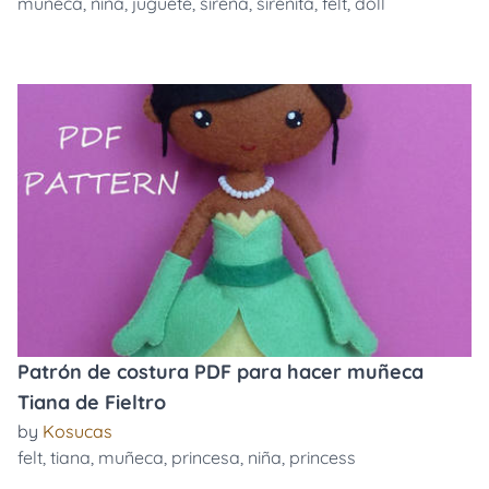
muñeca
,
niña
,
juguete
,
sirena
,
sirenita
,
felt
,
doll
Patrón de costura PDF para hacer muñeca
Tiana de Fieltro
by
Kosucas
felt
,
tiana
,
muñeca
,
princesa
,
niña
,
princess