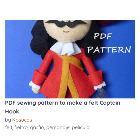
PDF sewing pattern to make a felt Captain
Hook
by
Kosucas
felt
,
fieltro
,
garfio
,
personaje
,
pelicula