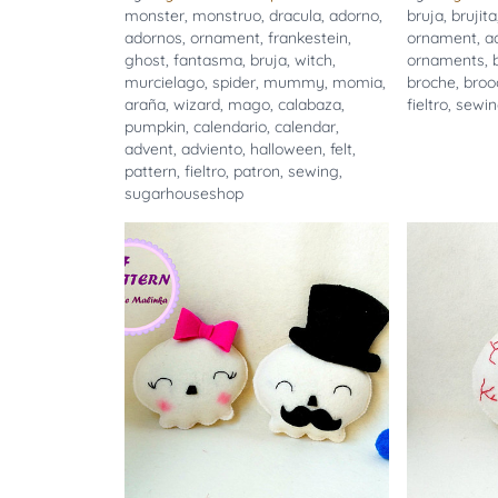
monster
,
monstruo
,
dracula
,
adorno
,
bruja
,
brujita
adornos
,
ornament
,
frankestein
,
ornament
,
a
ghost
,
fantasma
,
bruja
,
witch
,
ornaments
,
murcielago
,
spider
,
mummy
,
momia
,
broche
,
broo
araña
,
wizard
,
mago
,
calabaza
,
fieltro
,
sewi
pumpkin
,
calendario
,
calendar
,
advent
,
adviento
,
halloween
,
felt
,
pattern
,
fieltro
,
patron
,
sewing
,
sugarhouseshop