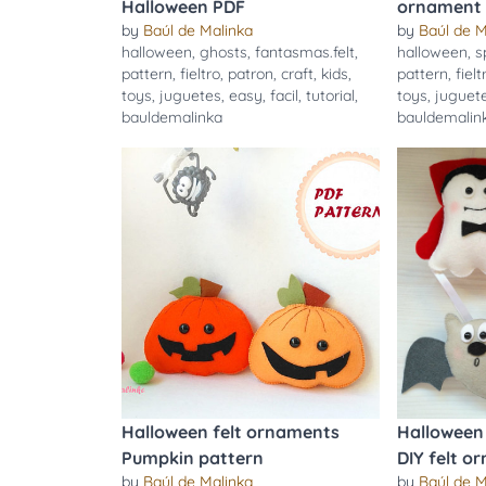
Halloween PDF
ornament 
by
Baúl de Malinka
by
Baúl de M
halloween
,
ghosts
,
fantasmas.felt
,
halloween
,
s
pattern
,
fieltro
,
patron
,
craft
,
kids
,
pattern
,
fielt
toys
,
juguetes
,
easy
,
facil
,
tutorial
,
toys
,
juguet
bauldemalinka
bauldemalin
Halloween felt ornaments
Halloween
Pumpkin pattern
DIY felt 
by
Baúl de Malinka
by
Baúl de M