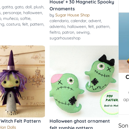
House' + 30 Magnetic Spooky
,
gatita
,
gato
,
doll
,
plush
,
Ornaments
s
,
personaje
,
halloween
,
by
Sugar House Shop
o
,
muñeco
,
softie
,
calendario
,
calendar
,
advent
,
ng
,
costura
,
felt
,
pattern
,
adviento
,
halloween
,
felt
,
pattern
,
fieltro
,
patron
,
sewing
,
sugarhouseshop
C
ap
Witch Felt Pattern
Halloween ghost ornament
Son
lon Dolls
felt zombie pattern