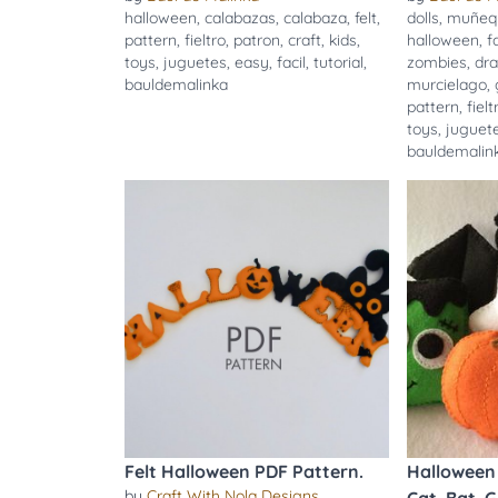
halloween
,
calabazas
,
calabaza
,
felt
,
dolls
,
muñequ
pattern
,
fieltro
,
patron
,
craft
,
kids
,
halloween
,
f
toys
,
juguetes
,
easy
,
facil
,
tutorial
,
zombies
,
dra
bauldemalinka
murcielago
,
pattern
,
fielt
toys
,
juguet
bauldemalin
Felt Halloween PDF Pattern.
Halloween
by
Craft With Nola Designs