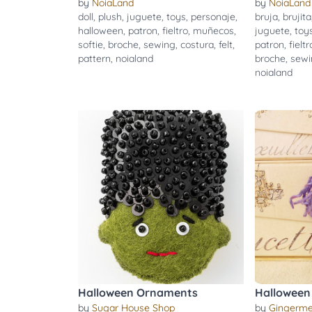
by
NoiaLand
by
NoiaLand
doll
,
plush
,
juguete
,
toys
,
personaje
,
bruja
,
brujita
halloween
,
patron
,
fieltro
,
muñecos
,
juguete
,
toy
softie
,
broche
,
sewing
,
costura
,
felt
,
patron
,
fieltr
pattern
,
noialand
broche
,
sewi
noialand
Halloween Ornaments
Halloween 
by
Sugar House Shop
by
Gingerme