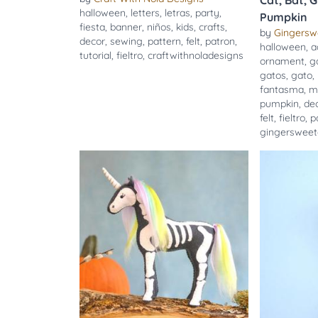
Cat, Bat, 
halloween
,
letters
,
letras
,
party
,
Pumpkin
fiesta
,
banner
,
niños
,
kids
,
crafts
,
by
Gingersw
decor
,
sewing
,
pattern
,
felt
,
patron
,
halloween
,
a
tutorial
,
fieltro
,
craftwithnoladesigns
ornament
,
g
gatos
,
gato
,
fantasma
,
m
pumpkin
,
de
felt
,
fieltro
,
p
gingersweet