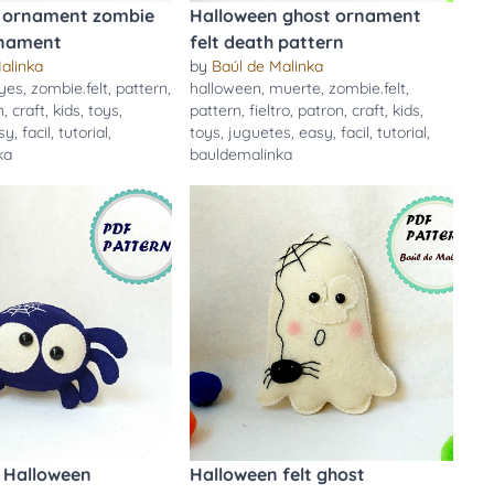
 ornament zombie
Halloween ghost ornament
rnament
felt death pattern
alinka
by
Baúl de Malinka
yes
,
zombie.felt
,
pattern
,
halloween
,
muerte
,
zombie.felt
,
n
,
craft
,
kids
,
toys
,
pattern
,
fieltro
,
patron
,
craft
,
kids
,
sy
,
facil
,
tutorial
,
toys
,
juguetes
,
easy
,
facil
,
tutorial
,
ka
bauldemalinka
r Halloween
Halloween felt ghost