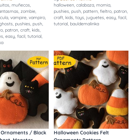
itos
,
muñecos
,
halloween
,
calabaza
,
momia
,
antasmas
,
zombie
,
pushies
,
push
,
pattern
,
fieltro
,
patron
,
cula
,
vampire
,
vampiro
,
craft
,
kids
,
toys
,
juguetes
,
easy
,
facil
,
ghosts
,
pushies
,
push
,
tutorial
,
bauldemalinka
ro
,
patron
,
craft
,
kids
,
es
,
easy
,
facil
,
tutorial
,
ka
 Ornaments / Black
Halloween Cookies Felt