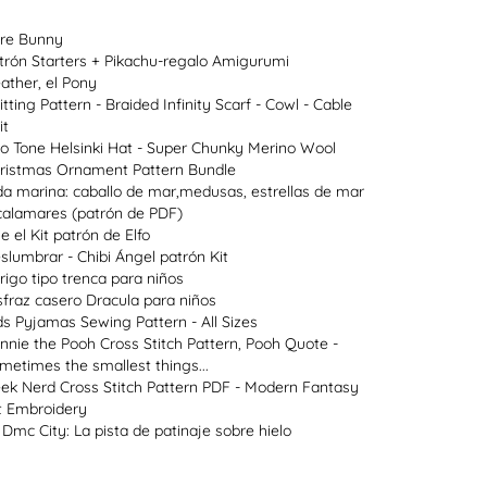
re Bunny
trón Starters + Pikachu-regalo Amigurumi
ather, el Pony
itting Pattern - Braided Infinity Scarf - Cowl - Cable
it
o Tone Helsinki Hat - Super Chunky Merino Wool
ristmas Ornament Pattern Bundle
da marina: caballo de mar,medusas, estrellas de mar
calamares (patrón de PDF)
ie el Kit patrón de Elfo
slumbrar - Chibi Ángel patrón Kit
rigo tipo trenca para niños
sfraz casero Dracula para niños
ds Pyjamas Sewing Pattern - All Sizes
nnie the Pooh Cross Stitch Pattern, Pooh Quote -
metimes the smallest things...
ek Nerd Cross Stitch Pattern PDF - Modern Fantasy
t Embroidery
 Dmc City: La pista de patinaje sobre hielo