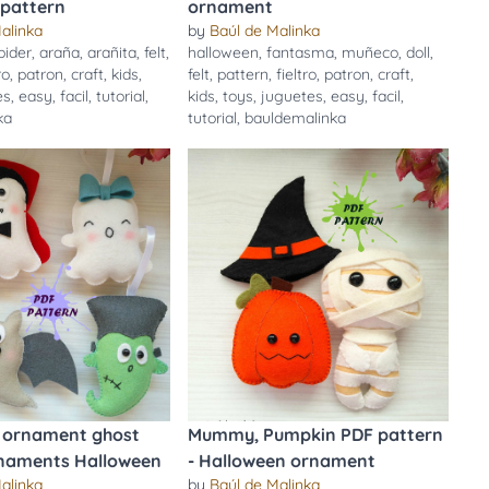
pattern
ornament
alinka
by
Baúl de Malinka
pider
,
araña
,
arañita
,
felt
,
halloween
,
fantasma
,
muñeco
,
doll
,
ro
,
patron
,
craft
,
kids
,
felt
,
pattern
,
fieltro
,
patron
,
craft
,
es
,
easy
,
facil
,
tutorial
,
kids
,
toys
,
juguetes
,
easy
,
facil
,
ka
tutorial
,
bauldemalinka
 ornament ghost
Mummy, Pumpkin PDF pattern
ornaments Halloween
- Halloween ornament
alinka
by
Baúl de Malinka