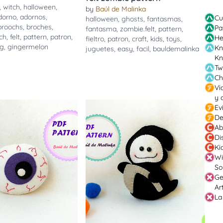
,
witch
,
halloween
,
by
Baúl de Malinka
dorno
,
adornos
,
Cu
halloween
,
ghosts
,
fantasmas
,
broochs
,
broches
,
Pa
fantasma
,
zombie.felt
,
pattern
,
ch
,
felt
,
pattern
,
patron
,
He
fieltro
,
patron
,
craft
,
kids
,
toys
,
ng
,
gingermelon
Kn
juguetes
,
easy
,
facil
,
bauldemalinka
Kn
Tw
Ch
Vi
y 
Ev
De
Ab
Di
Ki
Wi
So
Ge
Ar
La