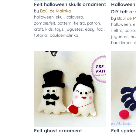
Felt halloween skulls ornament
Halloween
by
Baúl de Malinka
DIY felt o
halloween
,
skull
,
calavera
,
by
Baúl de M
zombie.felt
,
pattern
,
fieltro
,
patron
,
halloween
,
e
craft
,
kids
,
toys
,
juguetes
,
easy
,
facil
,
fieltro
,
patro
tutorial
,
bauldemalinka
juguetes
,
ea
bauldemalin
Felt ghost ornament
Felt spide