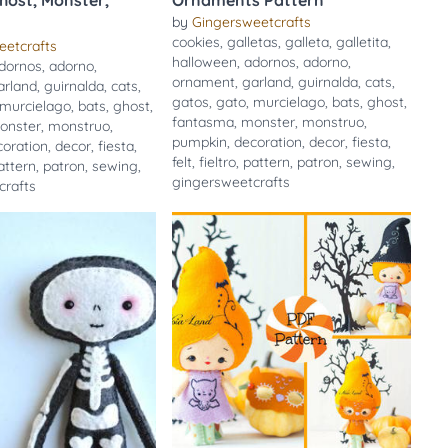
Ghost, Monster,
Ornaments Pattern
by
Gingersweetcrafts
cookies
,
galletas
,
galleta
,
galletita
,
eetcrafts
halloween
,
adornos
,
adorno
,
dornos
,
adorno
,
ornament
,
garland
,
guirnalda
,
cats
,
arland
,
guirnalda
,
cats
,
gatos
,
gato
,
murcielago
,
bats
,
ghost
,
murcielago
,
bats
,
ghost
,
fantasma
,
monster
,
monstruo
,
onster
,
monstruo
,
pumpkin
,
decoration
,
decor
,
fiesta
,
coration
,
decor
,
fiesta
,
felt
,
fieltro
,
pattern
,
patron
,
sewing
,
attern
,
patron
,
sewing
,
gingersweetcrafts
crafts