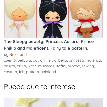
The Sleepy beauty: Princess Aurora, Prince
Phillip and Maleficent. Fairy tale pattern.
by
NoiaLand
cuento
,
pelicula
,
patron
,
fieltro
,
bella
,
princesa
,
malefica
,
brujita
,
bruja
,
witch
,
muñecos
,
softie
,
broche
,
sewing
,
costura
,
felt
,
pattern
,
noialand
Puede que te interese