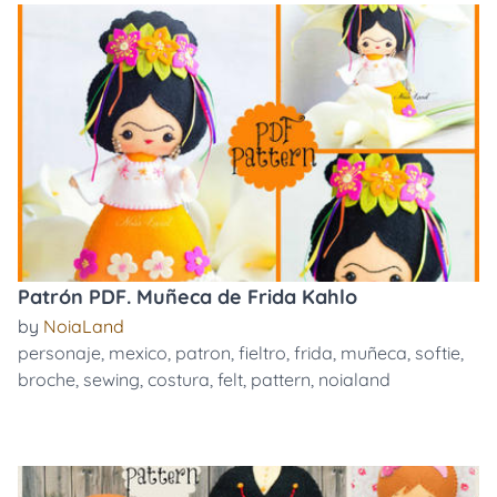
Patrón PDF. Muñeca de Frida Kahlo
by
NoiaLand
personaje
,
mexico
,
patron
,
fieltro
,
frida
,
muñeca
,
softie
,
broche
,
sewing
,
costura
,
felt
,
pattern
,
noialand