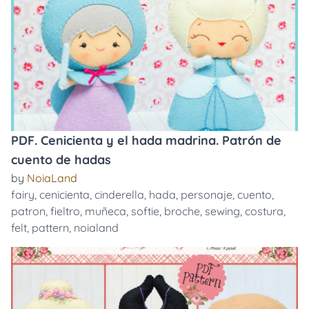
PDF. Cenicienta y el hada madrina. Patrón de
cuento de hadas
by
NoiaLand
fairy
,
cenicienta
,
cinderella
,
hada
,
personaje
,
cuento
,
patron
,
fieltro
,
muñeca
,
softie
,
broche
,
sewing
,
costura
,
felt
,
pattern
,
noialand