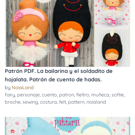
Patrón PDF. La bailarina y el soldadito de
hojalata. Patrón de cuento de hadas.
by
NoiaLand
fairy
,
personaje
,
cuento
,
patron
,
fieltro
,
muñeca
,
softie
,
broche
,
sewing
,
costura
,
felt
,
pattern
,
noialand