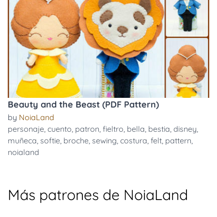
Beauty and the Beast (PDF Pattern)
by
NoiaLand
personaje
,
cuento
,
patron
,
fieltro
,
bella
,
bestia
,
disney
,
muñeca
,
softie
,
broche
,
sewing
,
costura
,
felt
,
pattern
,
noialand
Más patrones de NoiaLand