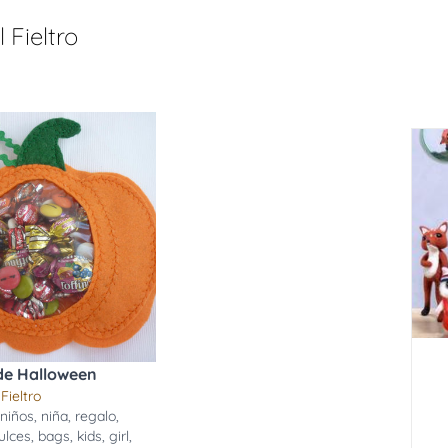
 Fieltro
de Halloween
Fieltro
,
niños
,
niña
,
regalo
,
ulces
,
bags
,
kids
,
girl
,