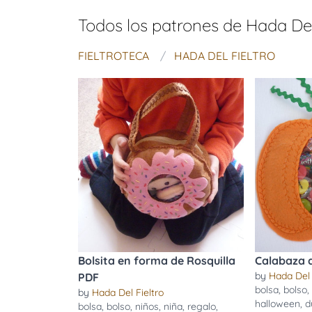
Todos los patrones de
Hada Del
FIELTROTECA
HADA DEL FIELTRO
Bolsita en forma de Rosquilla
Calabaza 
by
Hada Del 
PDF
bolsa
,
bolso
by
Hada Del Fieltro
halloween
,
d
bolsa
,
bolso
,
niños
,
niña
,
regalo
,