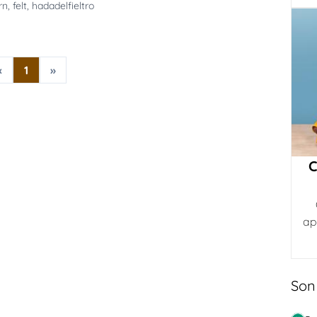
rn
,
felt
,
hadadelfieltro
«
1
»
C
ap
Son