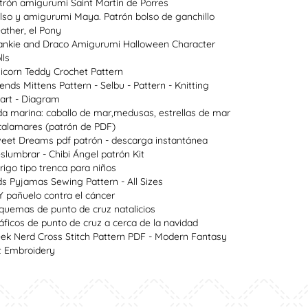
trón amigurumi Saint Martin de Porres
lso y amigurumi Maya. Patrón bolso de ganchillo
ather, el Pony
ankie and Draco Amigurumi Halloween Character
lls
icorn Teddy Crochet Pattern
lends Mittens Pattern - Selbu - Pattern - Knitting
art - Diagram
da marina: caballo de mar,medusas, estrellas de mar
calamares (patrón de PDF)
eet Dreams pdf patrón - descarga instantánea
slumbrar - Chibi Ángel patrón Kit
rigo tipo trenca para niños
ds Pyjamas Sewing Pattern - All Sizes
Y pañuelo contra el cáncer
quemas de punto de cruz natalicios
áficos de punto de cruz a cerca de la navidad
ek Nerd Cross Stitch Pattern PDF - Modern Fantasy
t Embroidery