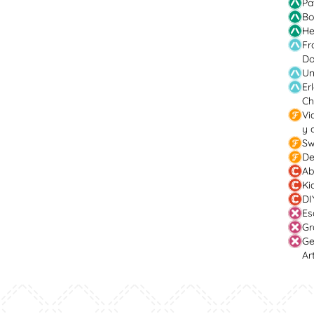
Pa
Bo
He
Fr
Do
Un
Er
Ch
Vi
y 
Sw
De
Ab
Ki
DI
Es
Gr
Ge
Ar