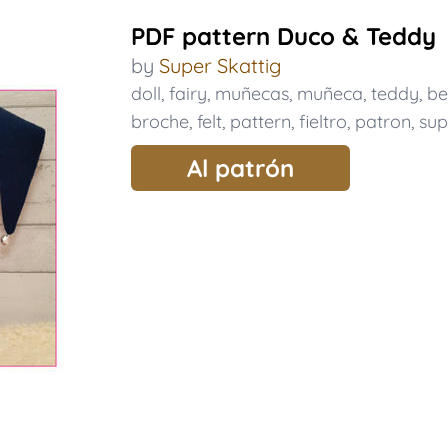
PDF pattern Duco & Teddy
by
Super Skattig
doll
,
fairy
,
muñecas
,
muñeca
,
teddy
,
be
broche
,
felt
,
pattern
,
fieltro
,
patron
,
sup
Al patrón