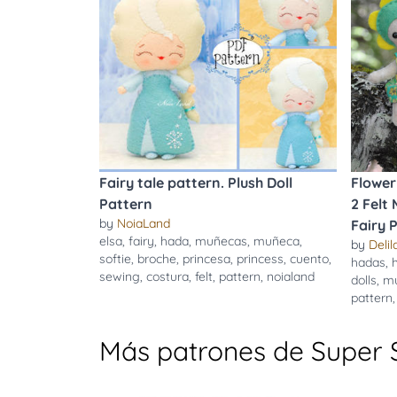
Fairy tale pattern. Plush Doll
Flower
Pattern
2 Felt
by
NoiaLand
Fairy P
elsa
,
fairy
,
hada
,
muñecas
,
muñeca
,
by
Delil
softie
,
broche
,
princesa
,
princess
,
cuento
,
hadas
,
sewing
,
costura
,
felt
,
pattern
,
noialand
dolls
,
m
pattern
Más patrones de Super 