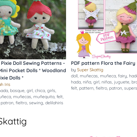
 Pixie Doll Sewing Patterns -
PDF pattern Flora the Fairy
by
Super Skattig
 Mini Pocket Dolls * Woodland
doll
,
muñecas
,
muñeca
,
fairy
,
had
ixie Dolls *
hada
,
niña
,
girl
,
niñas
,
juguete
,
br
ah Iris
felt
,
pattern
,
fieltro
,
patron
,
supers
hada
,
bosque
,
girl
,
chica
,
girls
,
uñeca
,
muñecas
,
muñequita
,
felt
,
,
patron
,
fieltro
,
sewing
,
delilahiris
Skattig