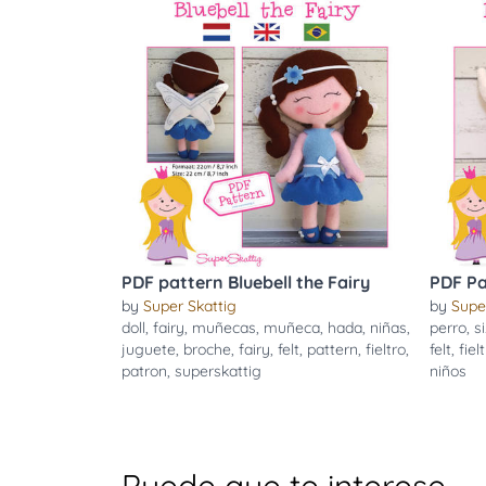
PDF pattern Bluebell the Fairy
PDF Pa
by
Super Skattig
by
Supe
doll
,
fairy
,
muñecas
,
muñeca
,
hada
,
niñas
,
perro
,
s
juguete
,
broche
,
fairy
,
felt
,
pattern
,
fieltro
,
felt
,
fiel
patron
,
superskattig
niños