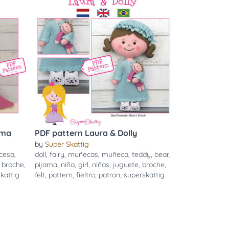
mma
PDF pattern Laura & Dolly
by
Super Skattig
ncesa
,
doll
,
fairy
,
muñecas
,
muñeca
,
teddy
,
bear
,
,
broche
,
pijama
,
niña
,
girl
,
niñas
,
juguete
,
broche
,
kattig
felt
,
pattern
,
fieltro
,
patron
,
superskattig