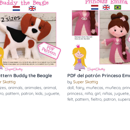
ttern Buddy the Beagle
PDF del patrón Princesa E
r Skattig
by
Super Skattig
izes
,
animals
,
animales
,
animal
,
doll
,
fairy
,
muñecas
,
muñeca
,
pri
tro
,
pattern
,
patron
,
kids
,
juguete
,
princess
,
niña
,
girl
,
niñas
,
juguete
felt
,
pattern
,
fieltro
,
patron
,
supers