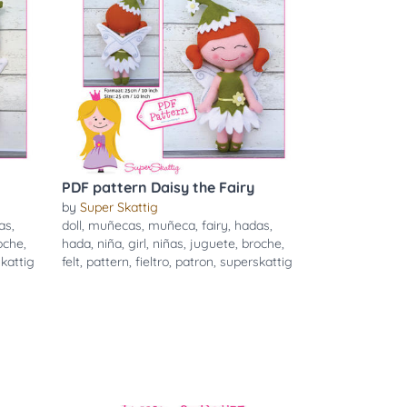
PDF pattern Daisy the Fairy
by
Super Skattig
as
,
doll
,
muñecas
,
muñeca
,
fairy
,
hadas
,
oche
,
hada
,
niña
,
girl
,
niñas
,
juguete
,
broche
,
kattig
felt
,
pattern
,
fieltro
,
patron
,
superskattig