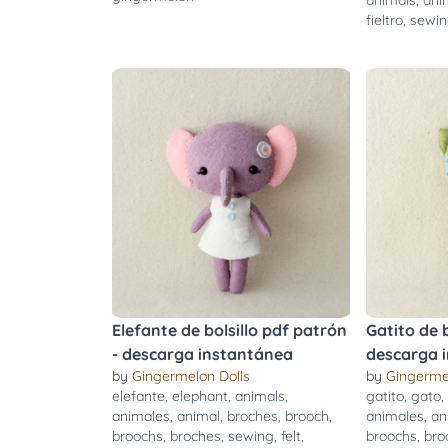
animals
,
ani
fieltro
,
sewi
Elefante de bolsillo pdf patrón
Gatito de b
- descarga instantánea
descarga 
by
Gingermelon Dolls
by
Gingerme
elefante
,
elephant
,
animals
,
gatito
,
gato
animales
,
animal
,
broches
,
brooch
,
animales
,
an
broochs
,
broches
,
sewing
,
felt
,
broochs
,
bro