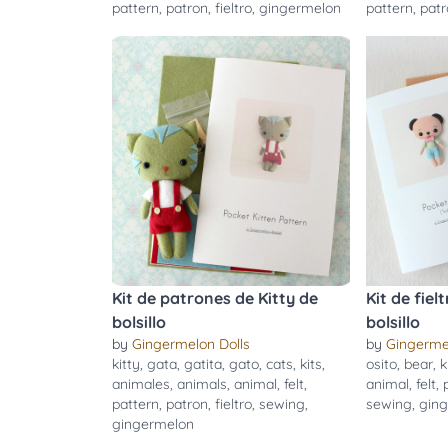
pattern
,
patron
,
fieltro
,
gingermelon
pattern
,
pat
Kit de patrones de Kitty de
Kit de fiel
bolsillo
bolsillo
by
Gingermelon Dolls
by
Gingerme
kitty
,
gata
,
gatita
,
gato
,
cats
,
kits
,
osito
,
bear
,
k
animales
,
animals
,
animal
,
felt
,
animal
,
felt
,
pattern
,
patron
,
fieltro
,
sewing
,
sewing
,
gin
gingermelon