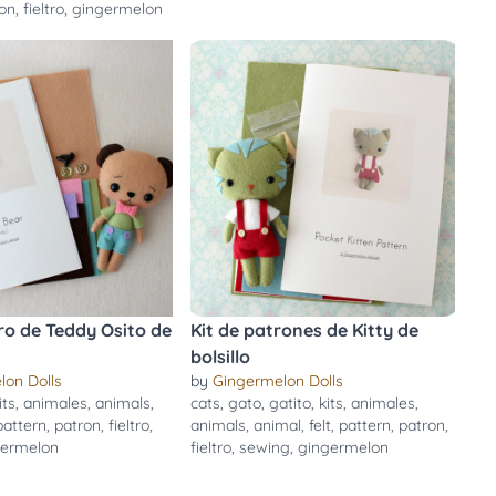
ron
,
fieltro
,
gingermelon
tro de Teddy Osito de
Kit de patrones de Kitty de
bolsillo
lon Dolls
by
Gingermelon Dolls
its
,
animales
,
animals
,
cats
,
gato
,
gatito
,
kits
,
animales
,
pattern
,
patron
,
fieltro
,
animals
,
animal
,
felt
,
pattern
,
patron
,
germelon
fieltro
,
sewing
,
gingermelon