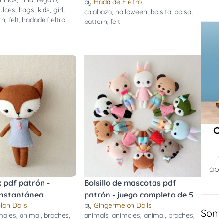
,
niños
,
niña
,
regalo
,
by
Hada de Fieltro
ulces
,
bags
,
kids
,
girl
,
calabaza
,
halloween
,
bolsita
,
bolsa
,
rn
,
felt
,
hadadelfieltro
pattern
,
felt
C
ap
x pdf patrón -
Bolsillo de mascotas pdf
instantánea
patrón - juego completo de 5
lon Dolls
by
Gingermelon Dolls
Son
males
,
animal
,
broches
,
animals
,
animales
,
animal
,
broches
,