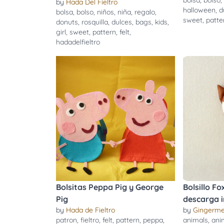
bolsa
,
bolso
by
Hada Del Fieltro
halloween
,
d
bolsa
,
bolso
,
niños
,
niña
,
regalo
,
sweet
,
patte
donuts
,
rosquilla
,
dulces
,
bags
,
kids
,
girl
,
sweet
,
pattern
,
felt
,
hadadelfieltro
Bolsitas Peppa Pig y George
Bolsillo Fo
Pig
descarga 
by
Hada de Fieltro
by
Gingerme
patron
,
fieltro
,
felt
,
pattern
,
peppa
,
animals
,
ani