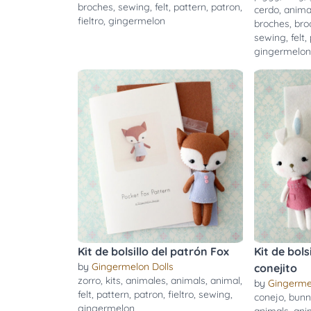
broches
,
sewing
,
felt
,
pattern
,
patron
,
cerdo
,
anima
fieltro
,
gingermelon
broches
,
bro
sewing
,
felt
,
gingermelo
Kit de bolsillo del patrón Fox
Kit de bols
by
Gingermelon Dolls
conejito
zorro
,
kits
,
animales
,
animals
,
animal
,
by
Gingerme
felt
,
pattern
,
patron
,
fieltro
,
sewing
,
conejo
,
bun
gingermelon