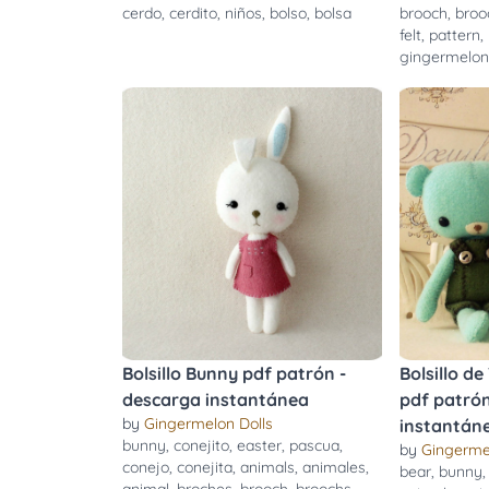
cerdo
,
cerdito
,
niños
,
bolso
,
bolsa
brooch
,
broo
felt
,
pattern
,
gingermelo
Bolsillo Bunny pdf patrón -
Bolsillo de
descarga instantánea
pdf patrón
by
Gingermelon Dolls
instantán
bunny
,
conejito
,
easter
,
pascua
,
by
Gingerme
conejo
,
conejita
,
animals
,
animales
,
bear
,
bunny