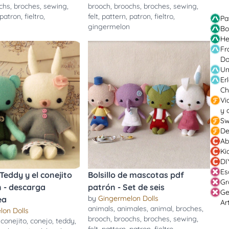
chs
,
broches
,
sewing
,
brooch
,
broochs
,
broches
,
sewing
,
patron
,
fieltro
,
felt
,
pattern
,
patron
,
fieltro
,
Pa
n
gingermelon
Bo
He
Fr
Do
Un
Er
Ch
Vi
y 
Sw
De
Ab
Ki
DI
Es
 Teddy y el conejito
Bolsillo de mascotas pdf
Gr
 - descarga
patrón - Set de seis
Ge
by
Gingermelon Dolls
ea
Ar
animals
,
animales
,
animal
,
broches
,
lon Dolls
brooch
,
broochs
,
broches
,
sewing
,
,
conejito
,
conejo
,
teddy
,