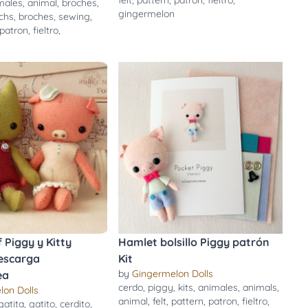
felt
,
pattern
,
patron
,
fieltro
,
males
,
animal
,
broches
,
gingermelon
chs
,
broches
,
sewing
,
patron
,
fieltro
,
n
f Piggy y Kitty
Hamlet bolsillo Piggy patrón
descarga
Kit
by
Gingermelon Dolls
ea
cerdo
,
piggy
,
kits
,
animales
,
animals
,
lon Dolls
animal
,
felt
,
pattern
,
patron
,
fieltro
,
gatita
,
gatito
,
cerdito
,