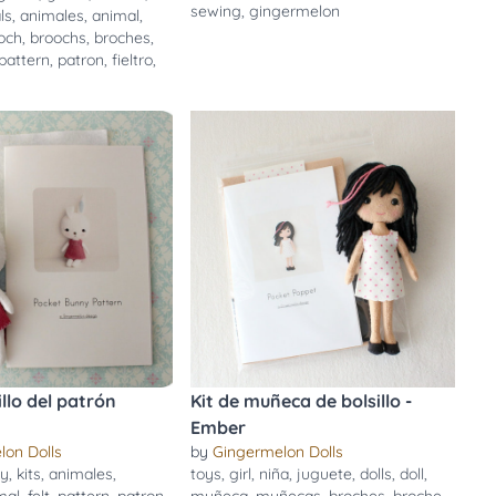
sewing
,
gingermelon
ls
,
animales
,
animal
,
och
,
broochs
,
broches
,
pattern
,
patron
,
fieltro
,
n
illo del patrón
Kit de muñeca de bolsillo -
Ember
lon Dolls
by
Gingermelon Dolls
ny
,
kits
,
animales
,
toys
,
girl
,
niña
,
juguete
,
dolls
,
doll
,