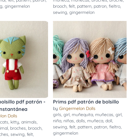
mal
,
felt
,
pattern
,
patron
,
muñeca
,
muñecas
,
broches
,
broche
,
ng
,
gingermelon
brooch
,
felt
,
pattern
,
patron
,
fieltro
,
sewing
,
gingermelon
olsillo pdf patrón -
Prims pdf patrón de bolsillo
by
Gingermelon Dolls
instantánea
girls
,
girl
,
muñequita
,
muñecas
,
girl
,
lon Dolls
niña
,
niñas
,
dolls
,
muñeca
,
doll
,
,
cats
,
kitty
,
animals
,
sewing
,
felt
,
pattern
,
patron
,
fieltro
,
imal
,
broches
,
brooch
,
gingermelon
ches
,
sewing
,
felt
,