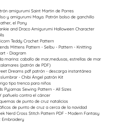
trón amigurumi Saint Martin de Porres
lso y amigurumi Maya. Patrón bolso de ganchillo
ather, el Pony
ankie and Draco Amigurumi Halloween Character
lls
icorn Teddy Crochet Pattern
lends Mittens Pattern - Selbu - Pattern - Knitting
art - Diagram
da marina: caballo de mar,medusas, estrellas de mar
calamares (patrón de PDF)
eet Dreams pdf patrón - descarga instantánea
slumbrar - Chibi Ángel patrón Kit
rigo tipo trenca para niños
ds Pyjamas Sewing Pattern - All Sizes
Y pañuelo contra el cáncer
quemas de punto de cruz natalicios
áficos de punto de cruz a cerca de la navidad
ek Nerd Cross Stitch Pattern PDF - Modern Fantasy
t Embroidery