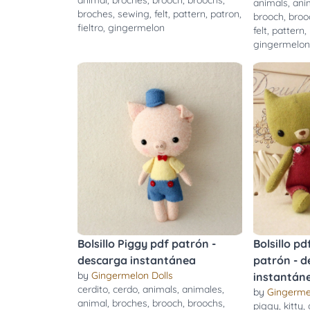
animal
,
broches
,
brooch
,
broochs
,
animals
,
ani
broches
,
sewing
,
felt
,
pattern
,
patron
,
brooch
,
broo
fieltro
,
gingermelon
felt
,
pattern
,
gingermelo
Bolsillo Piggy pdf patrón -
Bolsillo pd
descarga instantánea
patrón - 
by
Gingermelon Dolls
instantán
cerdito
,
cerdo
,
animals
,
animales
,
by
Gingerme
animal
,
broches
,
brooch
,
broochs
,
piggy
,
kitty
,