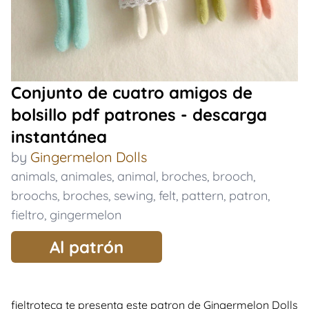
Conjunto de cuatro amigos de
bolsillo pdf patrones - descarga
instantánea
by
Gingermelon Dolls
animals
,
animales
,
animal
,
broches
,
brooch
,
broochs
,
broches
,
sewing
,
felt
,
pattern
,
patron
,
fieltro
,
gingermelon
Al patrón
fieltroteca te presenta este patron de Gingermelon Dolls