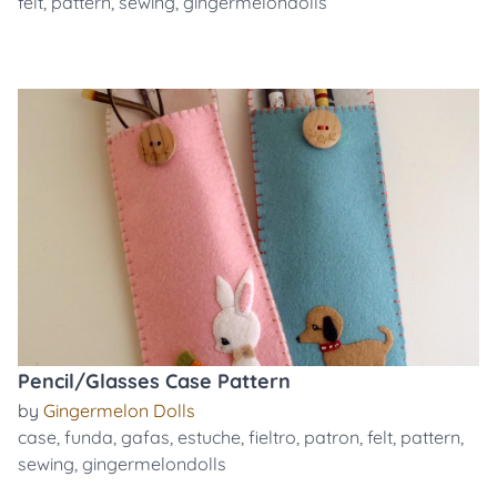
felt
,
pattern
,
sewing
,
gingermelondolls
Pencil/Glasses Case Pattern
by
Gingermelon Dolls
case
,
funda
,
gafas
,
estuche
,
fieltro
,
patron
,
felt
,
pattern
,
sewing
,
gingermelondolls