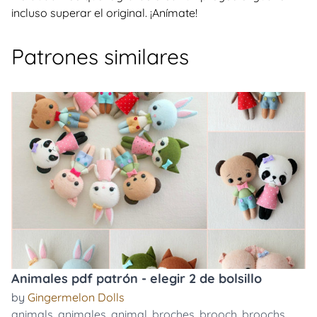
incluso superar el original. ¡Anímate!
Patrones similares
Animales pdf patrón - elegir 2 de bolsillo
by
Gingermelon Dolls
animals
,
animales
,
animal
,
broches
,
brooch
,
broochs
,