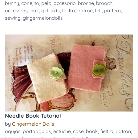
bunny
,
conejito
,
pelo
,
accesorio
,
broche
,
brooch
,
accessory
,
hair
,
girl
,
kids
,
fieltro
,
patron
,
felt
,
pattern
,
sewing
,
gingermelondolls
Needle Book Tutorial
by
Gingermelon Dolls
agujas
,
portaagujas
,
estuche
,
case
,
book
,
fieltro
,
patron
,