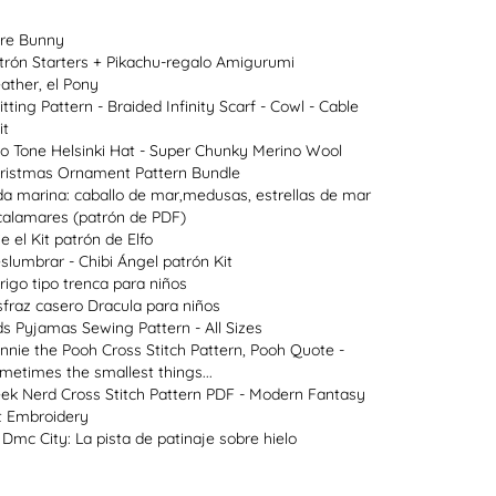
re Bunny
trón Starters + Pikachu-regalo Amigurumi
ather, el Pony
itting Pattern - Braided Infinity Scarf - Cowl - Cable
it
o Tone Helsinki Hat - Super Chunky Merino Wool
ristmas Ornament Pattern Bundle
da marina: caballo de mar,medusas, estrellas de mar
calamares (patrón de PDF)
ie el Kit patrón de Elfo
slumbrar - Chibi Ángel patrón Kit
rigo tipo trenca para niños
sfraz casero Dracula para niños
ds Pyjamas Sewing Pattern - All Sizes
nnie the Pooh Cross Stitch Pattern, Pooh Quote -
metimes the smallest things...
ek Nerd Cross Stitch Pattern PDF - Modern Fantasy
t Embroidery
 Dmc City: La pista de patinaje sobre hielo