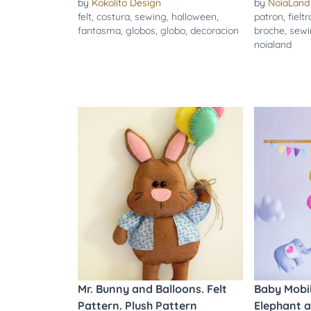
by
Kokolito Design
by
NoiaLand
felt
,
costura
,
sewing
,
halloween
,
patron
,
fieltr
fantasma
,
globos
,
globo
,
decoracion
broche
,
sewi
noialand
Mr. Bunny and Balloons. Felt
Baby Mobil
Pattern. Plush Pattern
Elephant 