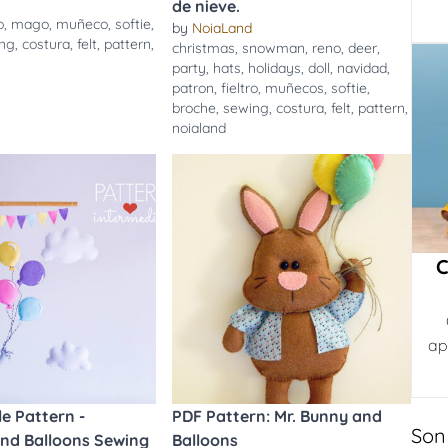
de nieve.
o
,
mago
,
muñeco
,
softie
,
by
NoiaLand
ng
,
costura
,
felt
,
pattern
,
christmas
,
snowman
,
reno
,
deer
,
party
,
hats
,
holidays
,
doll
,
navidad
,
patron
,
fieltro
,
muñecos
,
softie
,
broche
,
sewing
,
costura
,
felt
,
pattern
,
noialand
C
ap
e Pattern -
PDF Pattern: Mr. Bunny and
Son
and Balloons Sewing
Balloons