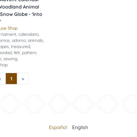
 Woodland Animal
Snow Globe - 'Into
'
use Shop
rnament
,
calendario
,
ornos
,
adorno
,
animals
,
apes
,
treasured
,
avidad
,
felt
,
pattern
,
n
,
sewing
,
shop
«
1
»
Español
English