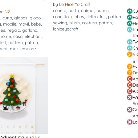
by
Lo Hice Yo Craft
conejo
,
party
,
animal
,
bunny
,
Cu
oo NZ
conejito
,
globos
,
fieltro
,
felt
,
pattern
,
Pa
b
,
cuna
,
globos
,
globo
,
sewing
,
plush
,
costura
,
patron
,
He
y
,
mobile
,
movil
,
bebe
,
lohiceyocraft
Kn
ses
,
regalo
,
garland
,
Kn
home
,
casa
,
elephant
,
Tw
,
felt
,
pattern
,
patron
,
Ch
ment
,
maisiemoonz
Vi
y 
Ev
De
Ab
Di
Ki
Wi
So
Ge
Ar
La
 Advent Calendar