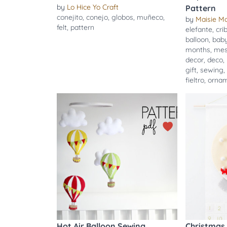
by
Lo Hice Yo Craft
Pattern
conejito
,
conejo
,
globos
,
muñeco
,
by
Maisie M
felt
,
pattern
elefante
,
cri
balloon
,
bab
months
,
me
decor
,
deco
,
gift
,
sewing
fieltro
,
orna
Hot Air Balloon Sewing
Christmas