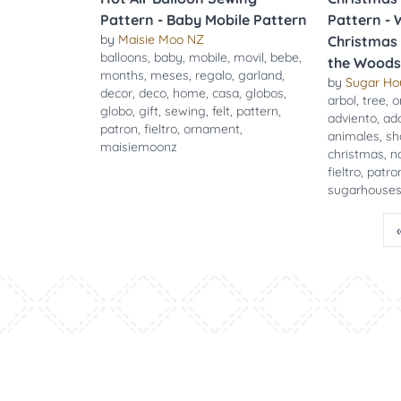
Pattern - Baby Mobile Pattern
Pattern -
by
Maisie Moo NZ
Christmas 
balloons
,
baby
,
mobile
,
movil
,
bebe
,
the Woods
months
,
meses
,
regalo
,
garland
,
by
Sugar Ho
decor
,
deco
,
home
,
casa
,
globos
,
arbol
,
tree
,
o
globo
,
gift
,
sewing
,
felt
,
pattern
,
adviento
,
ad
patron
,
fieltro
,
ornament
,
animales
,
sh
maisiemoonz
christmas
,
n
fieltro
,
patro
sugarhouse