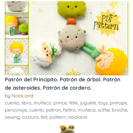
Patrón del Principito. Patrón de árbol. Patrón
de asteroides. Patrón de cordero.
by
NoiaLand
cuento
,
libro
,
muñeco
,
prince
,
little
,
juguete
,
toys
,
principe
,
personaje
,
cuento
,
patron
,
fieltro
,
muñeca
,
softie
,
broche
,
sewing
,
costura
,
felt
,
pattern
,
noialand