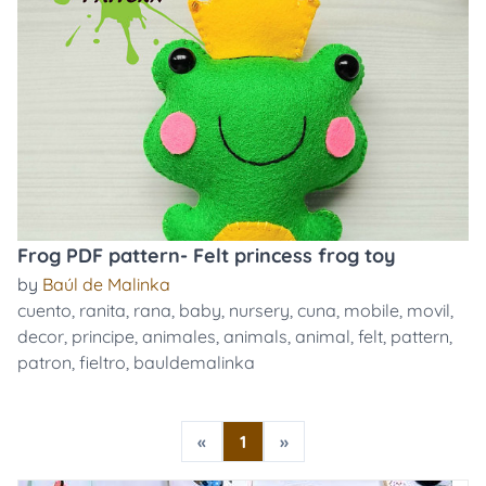
Frog PDF pattern- Felt princess frog toy
by
Baúl de Malinka
cuento
,
ranita
,
rana
,
baby
,
nursery
,
cuna
,
mobile
,
movil
,
decor
,
principe
,
animales
,
animals
,
animal
,
felt
,
pattern
,
patron
,
fieltro
,
bauldemalinka
«
1
»