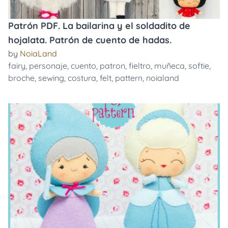
Patrón PDF. La bailarina y el soldadito de
hojalata. Patrón de cuento de hadas.
by
NoiaLand
fairy
,
personaje
,
cuento
,
patron
,
fieltro
,
muñeca
,
softie
,
broche
,
sewing
,
costura
,
felt
,
pattern
,
noialand