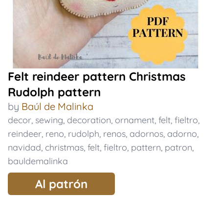
Felt reindeer pattern Christmas
Rudolph pattern
by
Baúl de Malinka
decor
,
sewing
,
decoration
,
ornament
,
felt
,
fieltro
,
reindeer
,
reno
,
rudolph
,
renos
,
adornos
,
adorno
,
navidad
,
christmas
,
felt
,
fieltro
,
pattern
,
patron
,
bauldemalinka
Al patrón