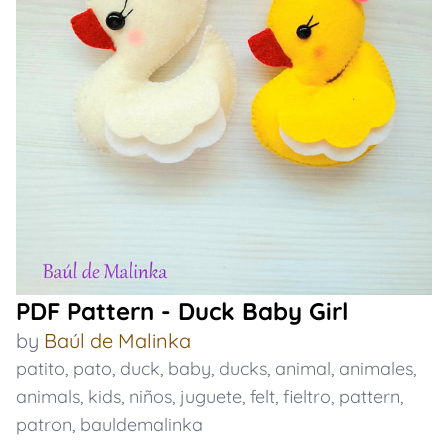
PDF Pattern - Duck Baby Girl
by
Baúl de Malinka
patito
,
pato
,
duck
,
baby
,
ducks
,
animal
,
animales
,
animals
,
kids
,
niños
,
juguete
,
felt
,
fieltro
,
pattern
,
patron
,
bauldemalinka