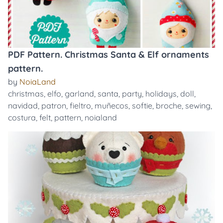
PDF Pattern. Christmas Santa & Elf ornaments
pattern.
by
NoiaLand
christmas
,
elfo
,
garland
,
santa
,
party
,
holidays
,
doll
,
navidad
,
patron
,
fieltro
,
muñecos
,
softie
,
broche
,
sewing
,
costura
,
felt
,
pattern
,
noialand