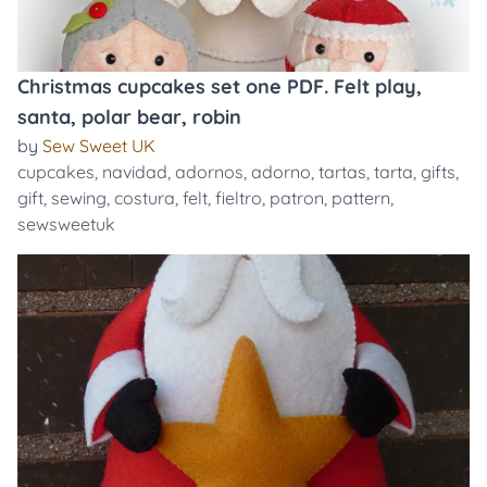
Christmas cupcakes set one PDF. Felt play,
santa, polar bear, robin
by
Sew Sweet UK
cupcakes
,
navidad
,
adornos
,
adorno
,
tartas
,
tarta
,
gifts
,
gift
,
sewing
,
costura
,
felt
,
fieltro
,
patron
,
pattern
,
sewsweetuk