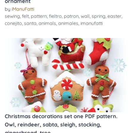
ornament
by
iManuFatti
sewing
,
felt
,
pattern
,
fieltro
,
patron
,
wall
,
spring
,
easter
,
conejito
,
santa
,
animals
,
animales
,
imanufatti
Christmas decorations set one PDF pattern.
Owl, reindeer, sabta, sleigh, stocking,
gingerbread, tree...