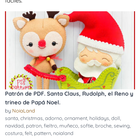
faciles.
Patrón de PDF. Santa Claus, Rudolph, el Reno y
trineo de Papá Noel.
by
NoiaLand
santa
,
christmas
,
adorno
,
ornament
,
holidays
,
doll
,
navidad
,
patron
,
fieltro
,
muñeco
,
softie
,
broche
,
sewing
,
costura
,
felt
,
pattern
,
noialand