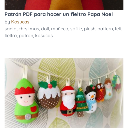
Patrón PDF para hacer un fieltro Papa Noel
by
Kosucas
santa
,
chrsitmas
,
doll
,
muñeco
,
softie
,
plush
,
pattern
,
felt
,
fieltro
,
patron
,
kosucas