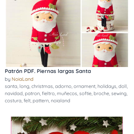
Patrón PDF. Piernas largas Santa
by
NoiaLand
santa
,
long
,
christmas
,
adorno
,
ornament
,
holidays
,
doll
,
navidad
,
patron
,
fieltro
,
muñecos
,
softie
,
broche
,
sewing
,
costura
,
felt
,
pattern
,
noialand