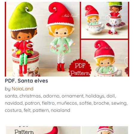
PDF. Santa elves
by
NoiaLand
santa
,
christmas
,
adorno
,
ornament
,
holidays
,
doll
,
navidad
,
patron
,
fieltro
,
muñecos
,
softie
,
broche
,
sewing
,
costura
,
felt
,
pattern
,
noialand