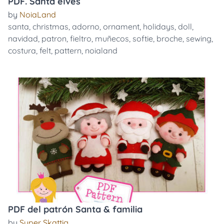
PDF. Santa elves
by
NoiaLand
santa
,
christmas
,
adorno
,
ornament
,
holidays
,
doll
,
navidad
,
patron
,
fieltro
,
muñecos
,
softie
,
broche
,
sewing
,
costura
,
felt
,
pattern
,
noialand
PDF del patrón Santa & familia
by
Super Skattig