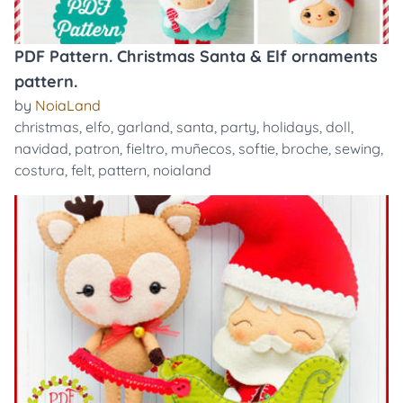
PDF Pattern. Christmas Santa & Elf ornaments
pattern.
by
NoiaLand
christmas
,
elfo
,
garland
,
santa
,
party
,
holidays
,
doll
,
navidad
,
patron
,
fieltro
,
muñecos
,
softie
,
broche
,
sewing
,
costura
,
felt
,
pattern
,
noialand