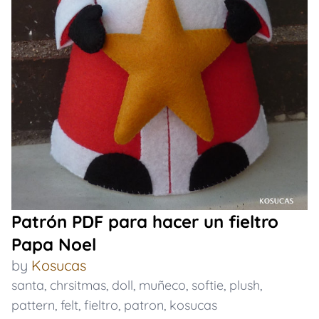
Patrón PDF para hacer un fieltro
Papa Noel
by
Kosucas
santa
,
chrsitmas
,
doll
,
muñeco
,
softie
,
plush
,
pattern
,
felt
,
fieltro
,
patron
,
kosucas