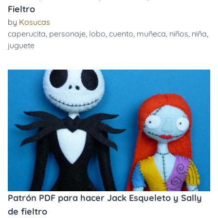
Fieltro
by
Kosucas
caperucita
,
personaje
,
lobo
,
cuento
,
muñeca
,
niños
,
niña
,
juguete
Patrón PDF para hacer Jack Esqueleto y Sally
de fieltro