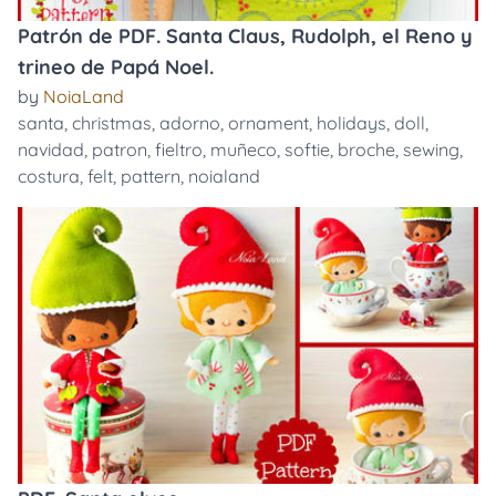
Patrón de PDF. Santa Claus, Rudolph, el Reno y
trineo de Papá Noel.
by
NoiaLand
santa
,
christmas
,
adorno
,
ornament
,
holidays
,
doll
,
navidad
,
patron
,
fieltro
,
muñeco
,
softie
,
broche
,
sewing
,
costura
,
felt
,
pattern
,
noialand