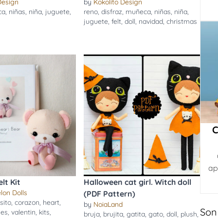
Design
by
Kokolito Design
ca
,
niñas
,
niña
,
juguete
,
reno
,
disfraz
,
muñeca
,
niñas
,
niña
,
juguete
,
felt
,
doll
,
navidad
,
christmas
C
ap
elt Kit
Halloween cat girl. Witch doll
lon Dolls
(PDF Pattern)
sito
,
corazon
,
heart
,
by
NoiaLand
Son
nes
,
valentin
,
kits
,
bruja
,
brujita
,
gatita
,
gato
,
doll
,
plush
,