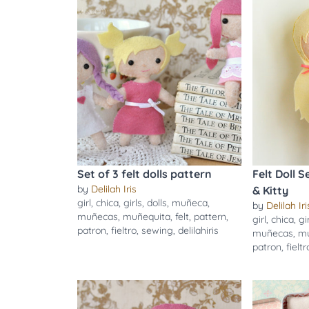
Set of 3 felt dolls pattern
Felt Doll 
by
Delilah Iris
& Kitty
girl
,
chica
,
girls
,
dolls
,
muñeca
,
by
Delilah Iri
muñecas
,
muñequita
,
felt
,
pattern
,
girl
,
chica
,
gi
patron
,
fieltro
,
sewing
,
delilahiris
muñecas
,
mu
patron
,
fieltr