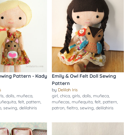
Sewing Pattern - Kady
Emily & Owl Felt Doll Sewing
Pattern
s
by
Delilah Iris
rls
,
dolls
,
muñeca
,
girl
,
chica
,
girls
,
dolls
,
muñeca
,
ñequita
,
felt
,
pattern
,
muñecas
,
muñequita
,
felt
,
pattern
,
o
,
sewing
,
delilahiris
patron
,
fieltro
,
sewing
,
delilahiris