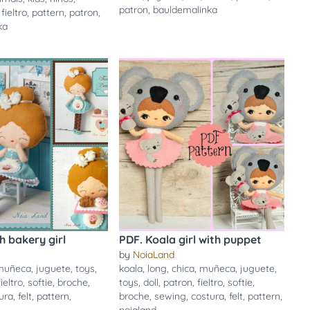
patron
,
bauldemalinka
,
fieltro
,
pattern
,
patron
,
ka
h bakery girl
PDF. Koala girl with puppet
by
NoiaLand
muñeca
,
juguete
,
toys
,
koala
,
long
,
chica
,
muñeca
,
juguete
,
fieltro
,
softie
,
broche
,
toys
,
doll
,
patron
,
fieltro
,
softie
,
ura
,
felt
,
pattern
,
broche
,
sewing
,
costura
,
felt
,
pattern
,