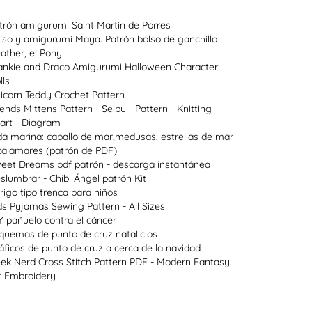
trón amigurumi Saint Martin de Porres
lso y amigurumi Maya. Patrón bolso de ganchillo
ather, el Pony
ankie and Draco Amigurumi Halloween Character
lls
icorn Teddy Crochet Pattern
lends Mittens Pattern - Selbu - Pattern - Knitting
art - Diagram
da marina: caballo de mar,medusas, estrellas de mar
calamares (patrón de PDF)
eet Dreams pdf patrón - descarga instantánea
slumbrar - Chibi Ángel patrón Kit
rigo tipo trenca para niños
ds Pyjamas Sewing Pattern - All Sizes
Y pañuelo contra el cáncer
quemas de punto de cruz natalicios
áficos de punto de cruz a cerca de la navidad
ek Nerd Cross Stitch Pattern PDF - Modern Fantasy
t Embroidery