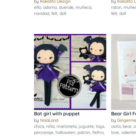
by
Kokolito Design
by
Kokolito 
elfo
,
adorno
,
duende
,
muñeca
,
raton
,
muñe
navidad
,
felt
,
doll
felt
,
doll
Bat girl with puppet
Bear Girl F
by
NoiaLand
by
Gingerme
chica
,
niña
,
marioneta
,
juguete
,
toys
,
osita
,
bear
,
o
personaje
,
halloween
,
patron
,
fieltro
,
love
,
valenti