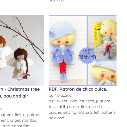
noialand
n - Christmas tree
PDF. Patrón de chica dulce.
by
NoiaLand
 boy and girl
girl
,
sweet
,
long
,
muñeca
,
juguete
,
toys
,
doll
,
patron
,
fieltro
,
softie
,
i
broche
,
sewing
,
costura
,
felt
,
pattern
,
pattern
,
fieltro
,
patron
,
noialand
ment
,
angel
,
navidad
,
l
,
tree
,
imanufatti