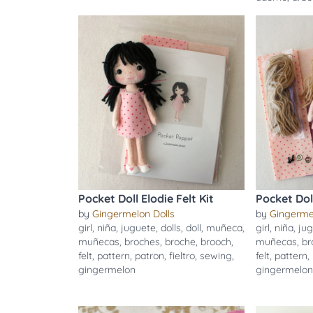
Pocket Doll Elodie Felt Kit
Pocket Doll
by
Gingermelon Dolls
by
Gingerme
girl
,
niña
,
juguete
,
dolls
,
doll
,
muñeca
,
girl
,
niña
,
ju
muñecas
,
broches
,
broche
,
brooch
,
muñecas
,
br
felt
,
pattern
,
patron
,
fieltro
,
sewing
,
felt
,
pattern
,
gingermelon
gingermelo