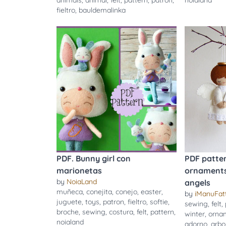
animals
,
animal
,
felt
,
pattern
,
patron
,
noialand
fieltro
,
bauldemalinka
PDF. Bunny girl con
PDF patter
marionetas
ornaments,
by
NoiaLand
angels
muñeca
,
conejita
,
conejo
,
easter
,
by
iManuFatt
juguete
,
toys
,
patron
,
fieltro
,
softie
,
sewing
,
felt
,
broche
,
sewing
,
costura
,
felt
,
pattern
,
winter
,
orna
noialand
adorno
,
arbo