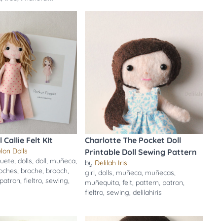
 Callie Felt KIt
Charlotte The Pocket Doll
lon Dolls
Printable Doll Sewing Pattern
guete
,
dolls
,
doll
,
muñeca
,
by
Delilah Iris
oches
,
broche
,
brooch
,
girl
,
dolls
,
muñeca
,
muñecas
,
patron
,
fieltro
,
sewing
,
muñequita
,
felt
,
pattern
,
patron
,
n
fieltro
,
sewing
,
delilahiris