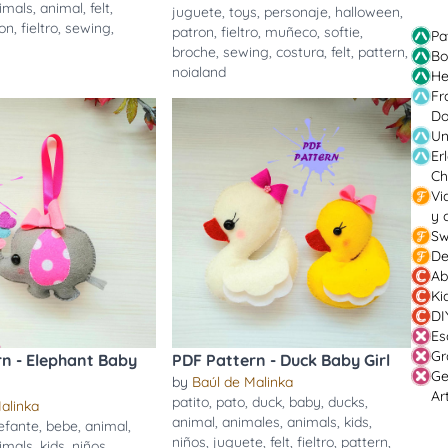
imals
,
animal
,
felt
,
juguete
,
toys
,
personaje
,
halloween
,
ron
,
fieltro
,
sewing
,
patron
,
fieltro
,
muñeco
,
softie
,
Pa
n
broche
,
sewing
,
costura
,
felt
,
pattern
,
Bo
noialand
He
Fr
Do
Un
Er
Ch
Vi
y 
Sw
De
Ab
Ki
DI
Es
Gr
n - Elephant Baby
PDF Pattern - Duck Baby Girl
Ge
by
Baúl de Malinka
Ar
patito
,
pato
,
duck
,
baby
,
ducks
,
alinka
animal
,
animales
,
animals
,
kids
,
efante
,
bebe
,
animal
,
niños
,
juguete
,
felt
,
fieltro
,
pattern
,
imals
,
kids
,
niños
,