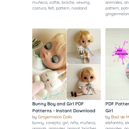
muñeca
,
softie
,
broche
,
sewing
,
animales
,
an
costura
,
felt
,
pattern
,
noialand
pattern
,
pat
gingermelo
Bunny Boy and Girl PDF
PDF Patter
Patterns - Instant Download
Girl
by
Gingermelon Dolls
by
Baúl de M
bunny
,
conejito
,
girl
,
niña
,
muñeca
,
elefantito
,
el
animals
,
animales
,
animal
,
broches
,
animales
,
an