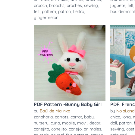
brooch
,
broochs
,
broches
,
sewing
,
juguete
,
felt
felt
,
pattern
,
patron
,
fieltro
,
bauldemalin
gingermelon
PDF Pattern -Bunny Baby Girl
PDF. Frenc
by
Baúl de Malinka
by
NoiaLand
zanahoria
,
carrots
,
carrot
,
baby
,
chica
,
long
,
nursery
,
cuna
,
mobile
,
movil
,
decor
,
doll
,
patron
,
conejita
,
conejito
,
conejo
,
animales
,
sewing
,
cost