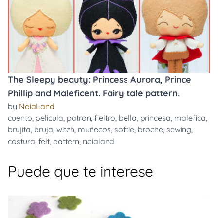
The Sleepy beauty: Princess Aurora, Prince
Phillip and Maleficent. Fairy tale pattern.
by
NoiaLand
cuento
,
pelicula
,
patron
,
fieltro
,
bella
,
princesa
,
malefica
,
brujita
,
bruja
,
witch
,
muñecos
,
softie
,
broche
,
sewing
,
costura
,
felt
,
pattern
,
noialand
Puede que te interese