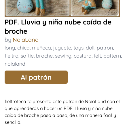
PDF. Lluvia y niña nube caída de
broche
by
NoiaLand
long
,
chica
,
muñeca
,
juguete
,
toys
,
doll
,
patron
,
fieltro
,
softie
,
broche
,
sewing
,
costura
,
felt
,
pattern
,
noialand
Al patrón
fieltroteca te presenta este patron de NoiaLand con el
que aprenderás a hacer un PDF. Lluvia y niña nube
caída de broche paso a paso, de una manera facil y
sencilla.