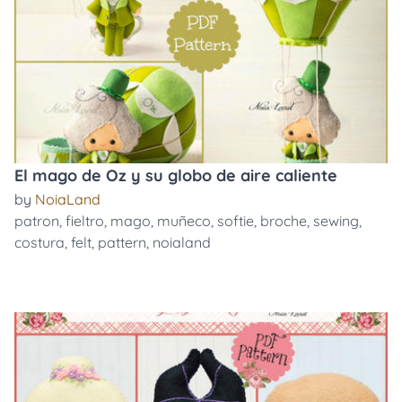
El mago de Oz y su globo de aire caliente
by
NoiaLand
patron
,
fieltro
,
mago
,
muñeco
,
softie
,
broche
,
sewing
,
costura
,
felt
,
pattern
,
noialand