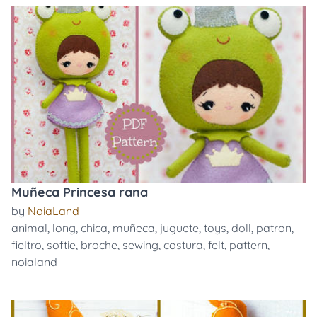
Muñeca Princesa rana
by
NoiaLand
animal
,
long
,
chica
,
muñeca
,
juguete
,
toys
,
doll
,
patron
,
fieltro
,
softie
,
broche
,
sewing
,
costura
,
felt
,
pattern
,
noialand