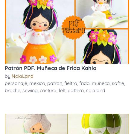
Patrón PDF. Muñeca de Frida Kahlo
by
NoiaLand
personaje
,
mexico
,
patron
,
fieltro
,
frida
,
muñeca
,
softie
,
broche
,
sewing
,
costura
,
felt
,
pattern
,
noialand