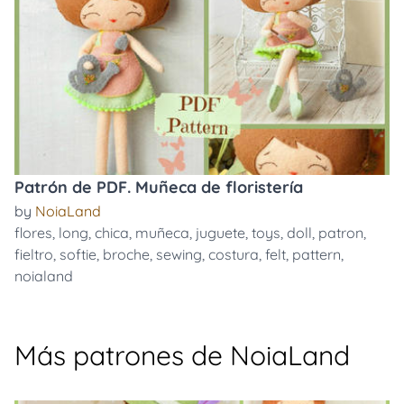
Patrón de PDF. Muñeca de floristería
by
NoiaLand
flores
,
long
,
chica
,
muñeca
,
juguete
,
toys
,
doll
,
patron
,
fieltro
,
softie
,
broche
,
sewing
,
costura
,
felt
,
pattern
,
noialand
Más patrones de NoiaLand