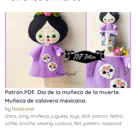
Patrón PDF. Día de la muñeca de la muerte.
Muñeca de calavera mexicana.
by
NoiaLand
chica
,
long
,
muñeca
,
juguete
,
toys
,
doll
,
patron
,
fieltro
,
softie
,
broche
,
sewing
,
costura
,
felt
,
pattern
,
noialand