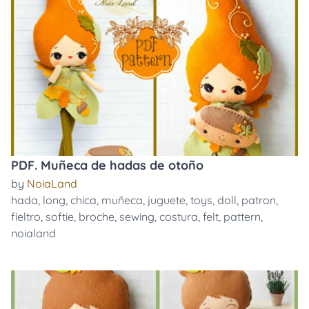
PDF. Muñeca de hadas de otoño
by
NoiaLand
hada
,
long
,
chica
,
muñeca
,
juguete
,
toys
,
doll
,
patron
,
fieltro
,
softie
,
broche
,
sewing
,
costura
,
felt
,
pattern
,
noialand