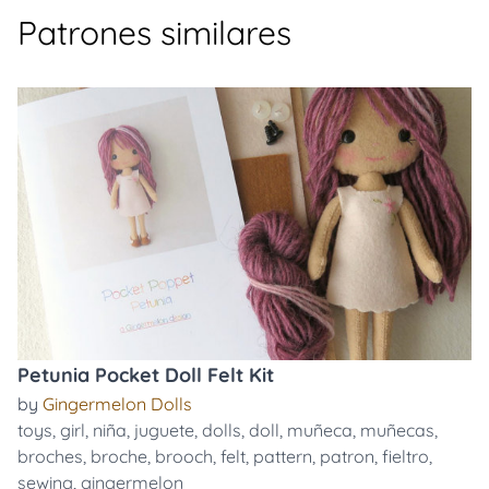
Patrones similares
Petunia Pocket Doll Felt Kit
by
Gingermelon Dolls
toys
,
girl
,
niña
,
juguete
,
dolls
,
doll
,
muñeca
,
muñecas
,
broches
,
broche
,
brooch
,
felt
,
pattern
,
patron
,
fieltro
,
sewing
,
gingermelon