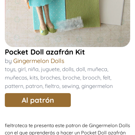
Pocket Doll azafrán Kit
by
Gingermelon Dolls
toys
,
girl
,
niña
,
juguete
,
dolls
,
doll
,
muñeca
,
muñecas
,
kits
,
broches
,
broche
,
brooch
,
felt
,
pattern
,
patron
,
fieltro
,
sewing
,
gingermelon
Al patrón
fieltroteca te presenta este patron de Gingermelon Dolls
con el que aprenderás a hacer un Pocket Doll azafrán