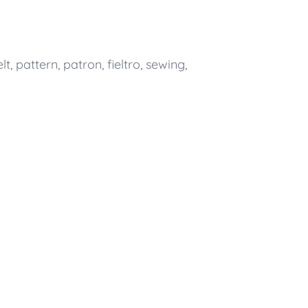
elt
,
pattern
,
patron
,
fieltro
,
sewing
,