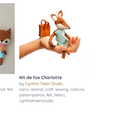
Kit de fox Charlotte
by
Cynthia Treen Studio
mal
,
felt
,
zorro
,
animal
,
craft
,
sewing
,
costura
,
patternpatron
,
felt
,
fieltro
,
cynthiatreenstudio