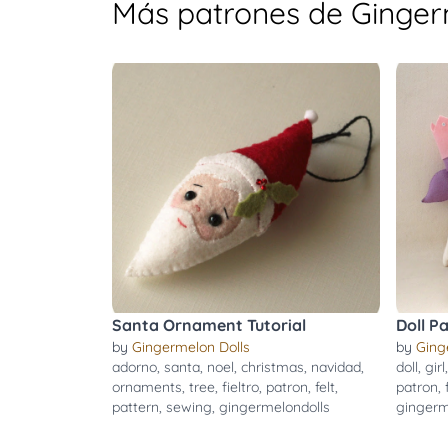
Más patrones de Ginger
Santa Ornament Tutorial
Doll P
by
Gingermelon Dolls
by
Ging
adorno
,
santa
,
noel
,
christmas
,
navidad
,
doll
,
girl
ornaments
,
tree
,
fieltro
,
patron
,
felt
,
patron
,
pattern
,
sewing
,
gingermelondolls
gingerm