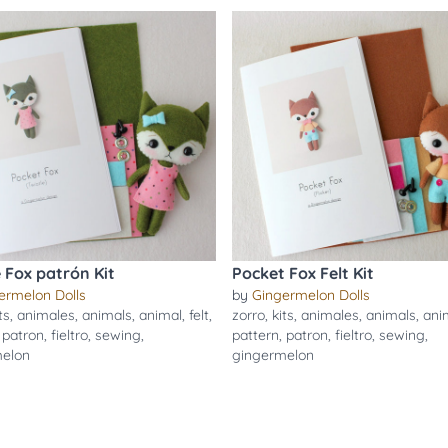
e Fox patrón Kit
Pocket Fox Felt Kit
ermelon Dolls
by
Gingermelon Dolls
ts
,
animales
,
animals
,
animal
,
felt
,
zorro
,
kits
,
animales
,
animals
,
ani
,
patron
,
fieltro
,
sewing
,
pattern
,
patron
,
fieltro
,
sewing
,
melon
gingermelon