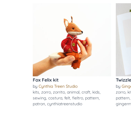
Fox Felix kit
Twizzl
by
Cynthia Treen Studio
by
Ging
kits
,
zorro
,
zorrito
,
animal
,
craft
,
kids
,
zorro
,
ki
sewing
,
costura
,
felt
,
fieltro
,
pattern
,
pattern
patron
,
cynthiatreenstudio
ginger