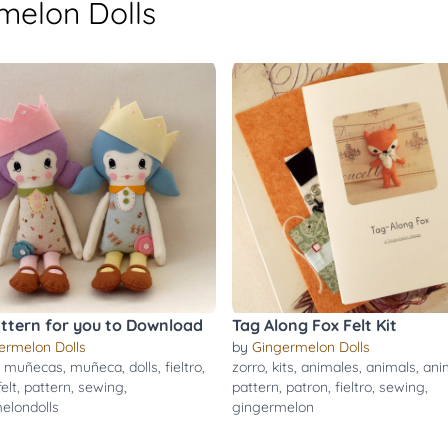
melon Dolls
attern for you to Download
Tag Along Fox Felt Kit
ermelon Dolls
by
Gingermelon Dolls
,
muñecas
,
muñeca
,
dolls
,
fieltro
,
zorro
,
kits
,
animales
,
animals
,
ani
felt
,
pattern
,
sewing
,
pattern
,
patron
,
fieltro
,
sewing
,
elondolls
gingermelon