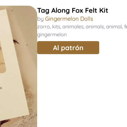
Tag Along Fox Felt Kit
by
Gingermelon Dolls
zorro
,
kits
,
animales
,
animals
,
animal
,
f
gingermelon
Al patrón