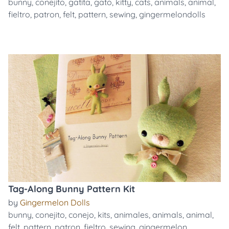
bunny
,
conejito
,
gatita
,
gato
,
kitty
,
cats
,
animals
,
animal
,
fieltro
,
patron
,
felt
,
pattern
,
sewing
,
gingermelondolls
Tag-Along Bunny Pattern Kit
by
Gingermelon Dolls
bunny
,
conejito
,
conejo
,
kits
,
animales
,
animals
,
animal
,
felt
,
pattern
,
patron
,
fieltro
,
sewing
,
gingermelon