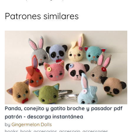
Patrones similares
Panda, conejito y gatito broche y pasador pdf
patrón - descarga instantánea
by
Gingermelon Dolls
hooks
,
hook
,
accesorios
,
accesorio
,
accessories
,