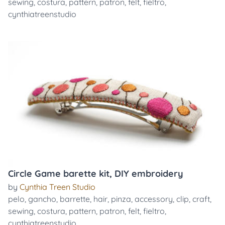
sewing
,
costura
,
pattern
,
patron
,
felt
,
fieltro
,
cynthiatreenstudio
Circle Game barette kit, DIY embroidery
by
Cynthia Treen Studio
pelo
,
gancho
,
barrette
,
hair
,
pinza
,
accessory
,
clip
,
craft
,
sewing
,
costura
,
pattern
,
patron
,
felt
,
fieltro
,
cynthiatreenstudio