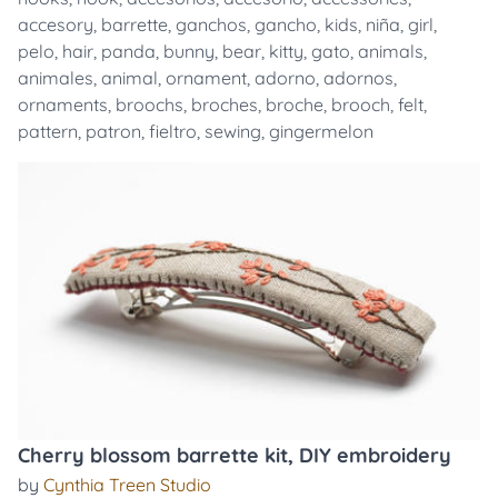
accesory
,
barrette
,
ganchos
,
gancho
,
kids
,
niña
,
girl
,
pelo
,
hair
,
panda
,
bunny
,
bear
,
kitty
,
gato
,
animals
,
animales
,
animal
,
ornament
,
adorno
,
adornos
,
ornaments
,
broochs
,
broches
,
broche
,
brooch
,
felt
,
pattern
,
patron
,
fieltro
,
sewing
,
gingermelon
Cherry blossom barrette kit, DIY embroidery
by
Cynthia Treen Studio