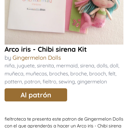
Arco iris - Chibi sirena Kit
by
Gingermelon Dolls
niña
,
juguete
,
sirenita
,
mermaid
,
sirena
,
dolls
,
doll
,
muñeca
,
muñecas
,
broches
,
broche
,
brooch
,
felt
,
pattern
,
patron
,
fieltro
,
sewing
,
gingermelon
Al patrón
fieltroteca te presenta este patron de Gingermelon Dolls
con el que aprenderás a hacer un Arco iris - Chibi sirena