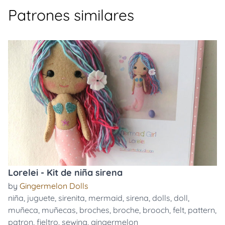
Patrones similares
Lorelei - Kit de niña sirena
by
Gingermelon Dolls
niña
,
juguete
,
sirenita
,
mermaid
,
sirena
,
dolls
,
doll
,
muñeca
,
muñecas
,
broches
,
broche
,
brooch
,
felt
,
pattern
,
patron
,
fieltro
,
sewing
,
gingermelon