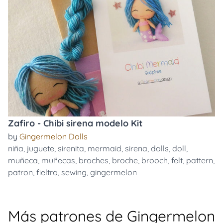
Zafiro - Chibi sirena modelo Kit
by
Gingermelon Dolls
niña
,
juguete
,
sirenita
,
mermaid
,
sirena
,
dolls
,
doll
,
muñeca
,
muñecas
,
broches
,
broche
,
brooch
,
felt
,
pattern
,
patron
,
fieltro
,
sewing
,
gingermelon
Más patrones de Gingermelon