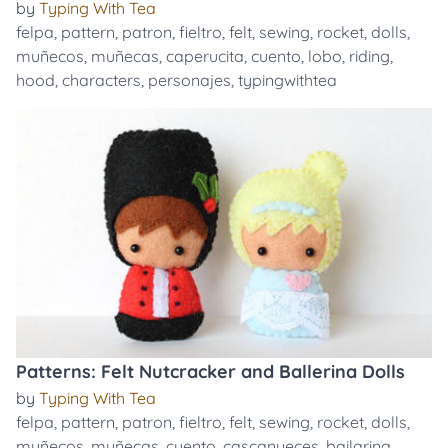
by
Typing With Tea
felpa
,
pattern
,
patron
,
fieltro
,
felt
,
sewing
,
rocket
,
dolls
,
muñecos
,
muñecas
,
caperucita
,
cuento
,
lobo
,
riding
,
hood
,
characters
,
personajes
,
typingwithtea
Patterns: Felt Nutcracker and Ballerina Dolls
by
Typing With Tea
felpa
,
pattern
,
patron
,
fieltro
,
felt
,
sewing
,
rocket
,
dolls
,
muñecos
,
muñecas
,
cuento
,
cascanueces
,
bailarina
,