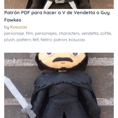
Patrón PDF para hacer a V de Vendetta o Guy
Fawkes
by
Kosucas
personaje
,
film
,
personajes
,
characters
,
vendetta
,
softie
,
plush
,
pattern
,
felt
,
fieltro
,
patron
,
kosucas