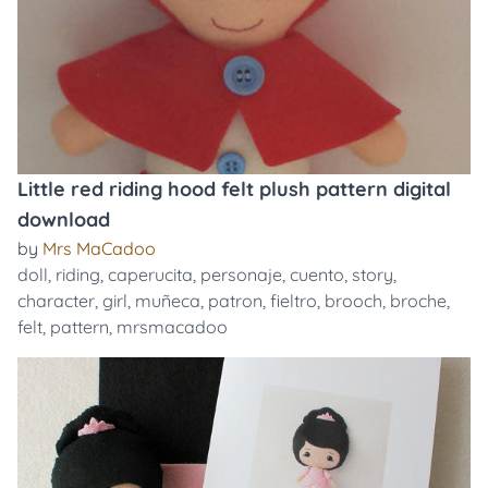
Little red riding hood felt plush pattern digital
download
by
Mrs MaCadoo
doll
,
riding
,
caperucita
,
personaje
,
cuento
,
story
,
character
,
girl
,
muñeca
,
patron
,
fieltro
,
brooch
,
broche
,
felt
,
pattern
,
mrsmacadoo