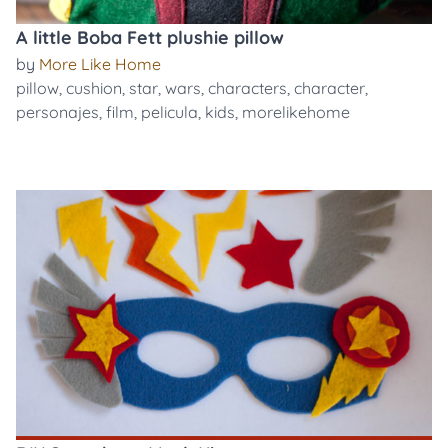
A little Boba Fett plushie pillow
by
More Like Home
pillow
,
cushion
,
star
,
wars
,
characters
,
character
,
personajes
,
film
,
pelicula
,
kids
,
morelikehome