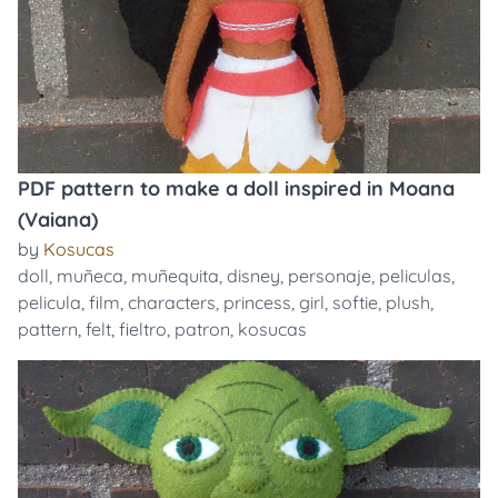
PDF pattern to make a doll inspired in Moana
(Vaiana)
by
Kosucas
doll
,
muñeca
,
muñequita
,
disney
,
personaje
,
peliculas
,
pelicula
,
film
,
characters
,
princess
,
girl
,
softie
,
plush
,
pattern
,
felt
,
fieltro
,
patron
,
kosucas