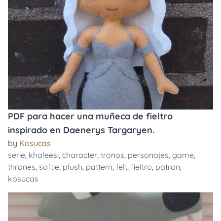
PDF para hacer una muñeca de fieltro
inspirado en Daenerys Targaryen.
by
Kosucas
serie
,
khaleesi
,
character
,
tronos
,
personajes
,
game
,
thrones
,
softie
,
plush
,
pattern
,
felt
,
fieltro
,
patron
,
kosucas