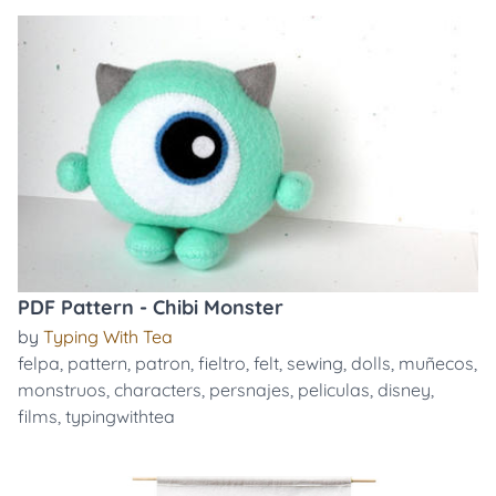
PDF Pattern - Chibi Monster
by
Typing With Tea
felpa
,
pattern
,
patron
,
fieltro
,
felt
,
sewing
,
dolls
,
muñecos
,
monstruos
,
characters
,
persnajes
,
peliculas
,
disney
,
films
,
typingwithtea