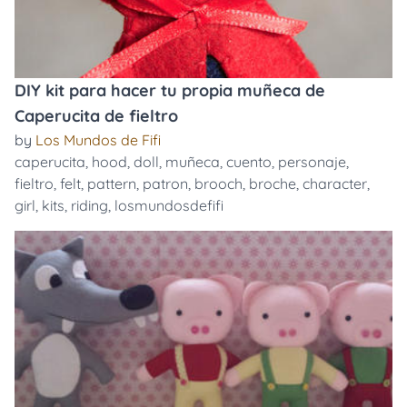
DIY kit para hacer tu propia muñeca de
Caperucita de fieltro
by
Los Mundos de Fifi
caperucita
,
hood
,
doll
,
muñeca
,
cuento
,
personaje
,
fieltro
,
felt
,
pattern
,
patron
,
brooch
,
broche
,
character
,
girl
,
kits
,
riding
,
losmundosdefifi