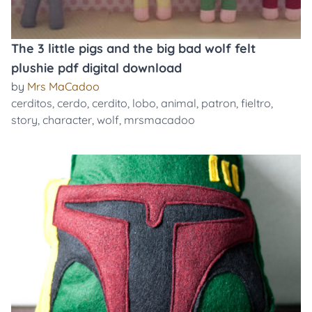
The 3 little pigs and the big bad wolf felt
plushie pdf digital download
by
Mrs MaCadoo
cerditos
,
cerdo
,
cerdito
,
lobo
,
animal
,
patron
,
fieltro
,
story
,
character
,
wolf
,
mrsmacadoo