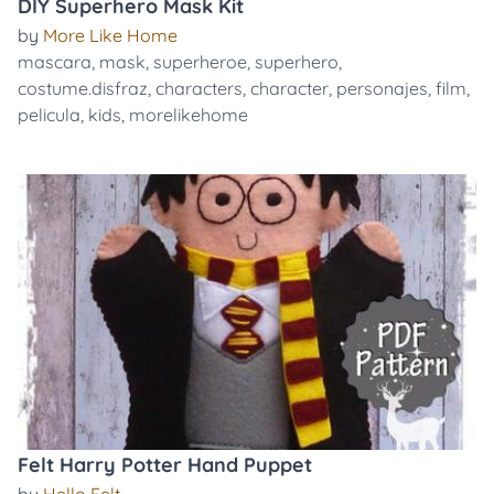
DIY Superhero Mask Kit
by
More Like Home
mascara
,
mask
,
superheroe
,
superhero
,
costume.disfraz
,
characters
,
character
,
personajes
,
film
,
pelicula
,
kids
,
morelikehome
Felt Harry Potter Hand Puppet