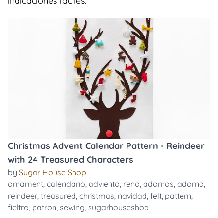
indicaciones faciles.
Christmas Advent Calendar Pattern - Reindeer
with 24 Treasured Characters
by
Sugar House Shop
ornament
,
calendario
,
adviento
,
reno
,
adornos
,
adorno
,
reindeer
,
treasured
,
christmas
,
navidad
,
felt
,
pattern
,
fieltro
,
patron
,
sewing
,
sugarhouseshop