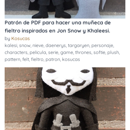
Patrón de PDF para hacer una muñeca de
fieltro inspirados en Jon Snow y Khaleesi.
by
Kosucas
kalesi
,
snow
,
nieve
,
daenerys
,
targaryen
,
personaje
,
characters
,
pelicula
,
serie
,
game
,
thrones
,
softie
,
plush
,
pattern
,
felt
,
fieltro
,
patron
,
kosucas