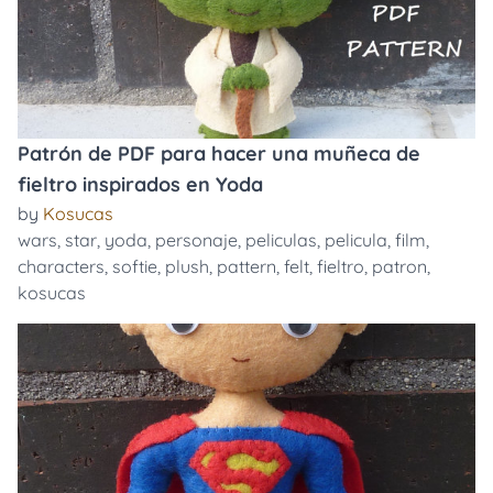
Patrón de PDF para hacer una muñeca de
fieltro inspirados en Yoda
by
Kosucas
wars
,
star
,
yoda
,
personaje
,
peliculas
,
pelicula
,
film
,
characters
,
softie
,
plush
,
pattern
,
felt
,
fieltro
,
patron
,
kosucas