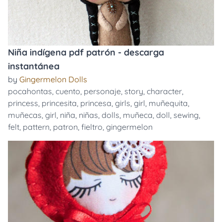
Niña indígena pdf patrón - descarga
instantánea
by
Gingermelon Dolls
pocahontas
,
cuento
,
personaje
,
story
,
character
,
princess
,
princesita
,
princesa
,
girls
,
girl
,
muñequita
,
muñecas
,
girl
,
niña
,
niñas
,
dolls
,
muñeca
,
doll
,
sewing
,
felt
,
pattern
,
patron
,
fieltro
,
gingermelon