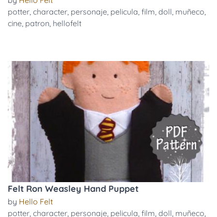
by
Hello Felt
potter
,
character
,
personaje
,
pelicula
,
film
,
doll
,
muñeco
,
cine
,
patron
,
hellofelt
Felt Ron Weasley Hand Puppet
by
Hello Felt
potter
,
character
,
personaje
,
pelicula
,
film
,
doll
,
muñeco
,