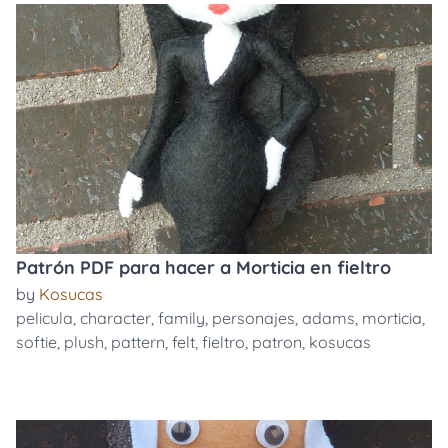
Patrón PDF para hacer a Morticia en fieltro
by
Kosucas
pelicula
,
character
,
family
,
personajes
,
adams
,
morticia
,
softie
,
plush
,
pattern
,
felt
,
fieltro
,
patron
,
kosucas