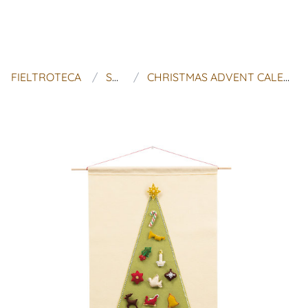
FIELTROTECA
SUGAR HOUSE SHOP
CHRISTMAS ADVENT CALENDAR PATTERN - 'JOYFUL AND TRIUMPHANT WITH 24 TREASURED CHARACTERS'