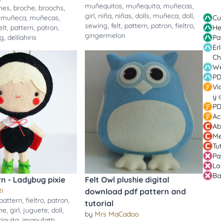
muñequitos
,
muñequita
,
muñecas
,
hes
,
broche
,
broochs
,
girl
,
niña
,
niñas
,
dolls
,
muñeca
,
doll
,
Cu
,
muñeca
,
muñecas
,
sewing
,
felt
,
pattern
,
patron
,
fieltro
,
He
elt
,
pattern
,
patron
,
gingermelon
Pa
ng
,
delilahiris
Er
Ch
We
PD
Vi
y 
PD
Ac
Ab
Me
Tu
Pa
La
Ba
n - Ladybug pixie
Felt Owl plushie digital
i
download pdf pattern and
pattern
,
fieltro
,
patron
,
tutorial
he
,
girl
,
juguete
,
doll
,
by
Mrs MaCadoo
iquita
,
imanufatti