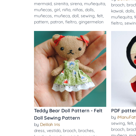
mermaid
,
sirenita
,
sirena
,
muñequita
,
brooch
,
broc
muñecas
,
girl
,
niña
,
niñas
,
dolls
,
kawaii
,
dolls
muñecos
,
muñeca
,
doll
,
sewing
,
felt
,
muñequita
,
f
pattern
,
patron
,
fieltro
,
gingermelon
fieltro
,
sewi
Teddy Bear Doll Pattern - Felt
PDF patter
by
iManuFatt
Doll Sewing Pattern
sewing
,
felt
,
by
Delilah Iris
brooch
,
broc
dress
,
vestido
,
brooch
,
broches
,
muñeca
,
mar