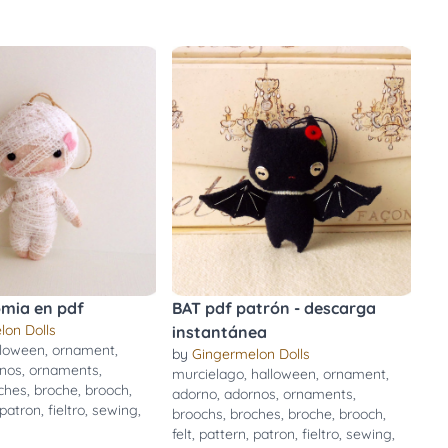
mia en pdf
BAT pdf patrón - descarga
lon Dolls
instantánea
lloween
,
ornament
,
by
Gingermelon Dolls
nos
,
ornaments
,
murcielago
,
halloween
,
ornament
,
ches
,
broche
,
brooch
,
adorno
,
adornos
,
ornaments
,
patron
,
fieltro
,
sewing
,
broochs
,
broches
,
broche
,
brooch
,
n
felt
,
pattern
,
patron
,
fieltro
,
sewing
,