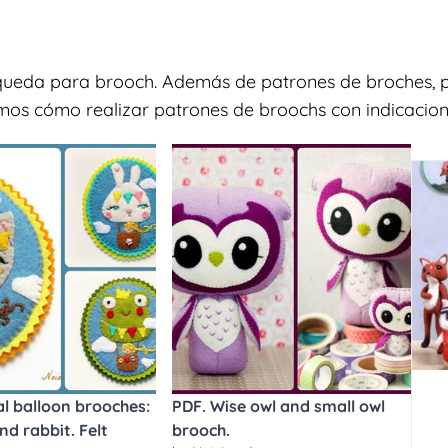
squeda para brooch. Además de patrones de broches, p
mos cómo realizar patrones de broochs con indicacione
l balloon brooches:
PDF. Wise owl and small owl
nd rabbit. Felt
brooch.