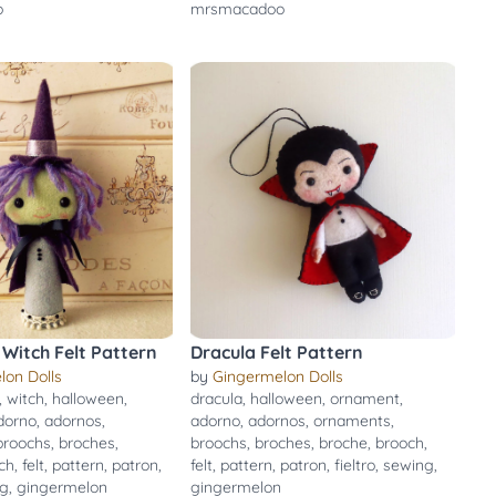
o
mrsmacadoo
Witch Felt Pattern
Dracula Felt Pattern
lon Dolls
by
Gingermelon Dolls
,
witch
,
halloween
,
dracula
,
halloween
,
ornament
,
dorno
,
adornos
,
adorno
,
adornos
,
ornaments
,
broochs
,
broches
,
broochs
,
broches
,
broche
,
brooch
,
ch
,
felt
,
pattern
,
patron
,
felt
,
pattern
,
patron
,
fieltro
,
sewing
,
ng
,
gingermelon
gingermelon