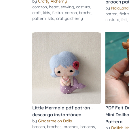
by
Crafty Alchemy
brooch pat
corazon
,
heart
,
sewing
,
costura
,
by
NoiaLand
craft
,
kids
,
fieltro
,
patron
,
broche
,
patron
,
fieltr
pattern
,
kits
,
craftyalchemy
costura
,
felt
Little Mermaid pdf patrón -
PDF Felt Do
descarga instantánea
Mini Dollh
by
Gingermelon Dolls
Pattern
brooch
,
broches
,
broches
,
broochs
,
by
Delilah Iri