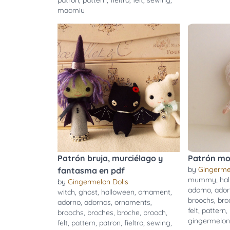
patron
,
pattern
,
fieltro
,
felt
,
sewing
,
maomiu
Patrón bruja, murciélago y
Patrón mo
by
Gingerme
fantasma en pdf
mummy
,
ha
by
Gingermelon Dolls
adorno
,
ador
witch
,
ghost
,
halloween
,
ornament
,
broochs
,
bro
adorno
,
adornos
,
ornaments
,
felt
,
pattern
,
broochs
,
broches
,
broche
,
brooch
,
gingermelo
felt
,
pattern
,
patron
,
fieltro
,
sewing
,