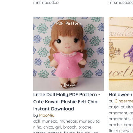
mrsmacadoo
mrsmacado
Little Doll Molly PDF Pattern -
Halloween 
by
Gingerme
Cute Kawaii Plushie Felt Chibi
bruja
,
brujita
Instant Download
ornament
,
a
by
MaoMiu
ornaments
,
doll
,
muñeca
,
muñecas
,
muñequita
,
broche
,
broo
niña
,
chica
,
girl
,
brooch
,
broche
,
fieltro
,
sewi