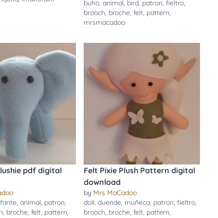
buho
,
animal
,
bird
,
patron
,
fieltro
,
brooch
,
broche
,
felt
,
pattern
,
mrsmacadoo
lushie pdf digital
Felt Pixie Plush Pattern digital
download
adoo
by
Mrs MaCadoo
efante
,
animal
,
patron
,
doll
,
duende
,
muñeca
,
patron
,
fieltro
,
h
,
broche
,
felt
,
pattern
,
brooch
,
broche
,
felt
,
pattern
,