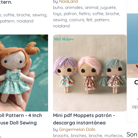
by
NoiaLand
tern.
buho
,
animales
,
animal
,
juguete
,
toys
,
patron
,
fieltro
,
softie
,
broche
,
o
,
softie
,
broche
,
sewing
,
sewing
,
costura
,
felt
,
pattern
,
,
pattern
,
noialand
noialand
C
ap
ll Pattern - 4 Inch
Mini pdf Moppets patrón -
ouse Doll Sewing
descarga instantánea
by
Gingermelon Dolls
Son
broochs
,
broches
,
broche
,
muñecos
,
s