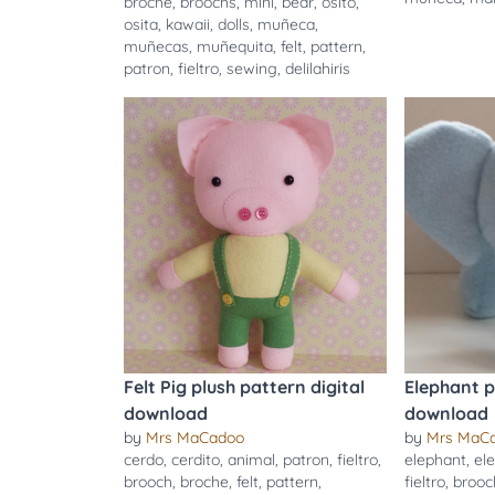
broche
,
broochs
,
mini
,
bear
,
osito
,
osita
,
kawaii
,
dolls
,
muñeca
,
muñecas
,
muñequita
,
felt
,
pattern
,
patron
,
fieltro
,
sewing
,
delilahiris
Felt Pig plush pattern digital
Elephant p
download
download
by
Mrs MaCadoo
by
Mrs MaC
cerdo
,
cerdito
,
animal
,
patron
,
fieltro
,
elephant
,
el
brooch
,
broche
,
felt
,
pattern
,
fieltro
,
brooc