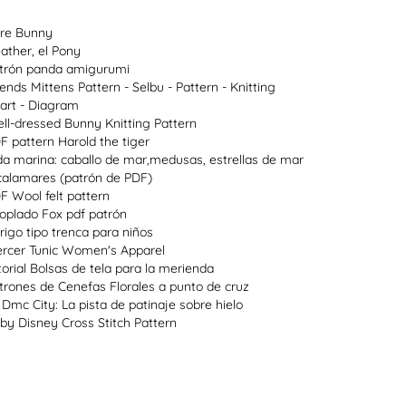
re Bunny
ather, el Pony
trón panda amigurumi
lends Mittens Pattern - Selbu - Pattern - Knitting
art - Diagram
ll-dressed Bunny Knitting Pattern
F pattern Harold the tiger
da marina: caballo de mar,medusas, estrellas de mar
calamares (patrón de PDF)
F Wool felt pattern
oplado Fox pdf patrón
rigo tipo trenca para niños
rcer Tunic Women's Apparel
torial Bolsas de tela para la merienda
trones de Cenefas Florales a punto de cruz
 Dmc City: La pista de patinaje sobre hielo
by Disney Cross Stitch Pattern