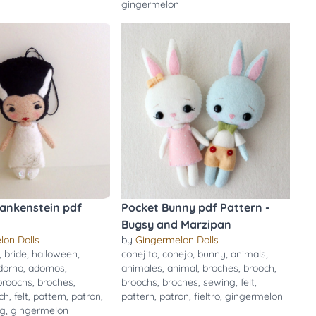
gingermelon
rankenstein pdf
Pocket Bunny pdf Pattern -
Bugsy and Marzipan
lon Dolls
by
Gingermelon Dolls
,
bride
,
halloween
,
conejito
,
conejo
,
bunny
,
animals
,
dorno
,
adornos
,
animales
,
animal
,
broches
,
brooch
,
broochs
,
broches
,
broochs
,
broches
,
sewing
,
felt
,
ch
,
felt
,
pattern
,
patron
,
pattern
,
patron
,
fieltro
,
gingermelon
ng
,
gingermelon