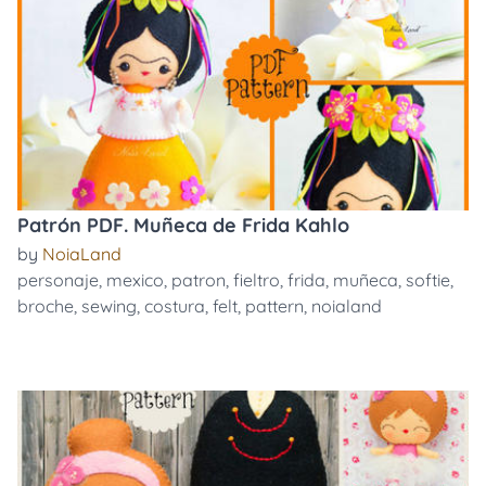
Patrón PDF. Muñeca de Frida Kahlo
by
NoiaLand
personaje
,
mexico
,
patron
,
fieltro
,
frida
,
muñeca
,
softie
,
broche
,
sewing
,
costura
,
felt
,
pattern
,
noialand