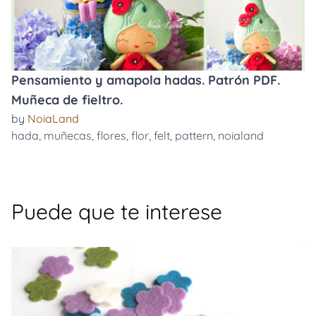
Pensamiento y amapola hadas. Patrón PDF.
Muñeca de fieltro.
by
NoiaLand
hada
,
muñecas
,
flores
,
flor
,
felt
,
pattern
,
noialand
Puede que te interese