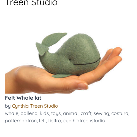
Treen Studio
Felt Whale kit
by
Cynthia Treen Studio
whale
,
ballena
,
kids
,
toys
,
animal
,
craft
,
sewing
,
costura
,
patternpatron
,
felt
,
fieltro
,
cynthiatreenstudio