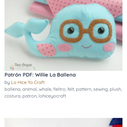
Patrón PDF: Willie La Ballena
by
Lo Hice Yo Craft
ballena
,
animal
,
whale
,
fieltro
,
felt
,
pattern
,
sewing
,
plush
,
costura
,
patron
,
lohiceyocraft