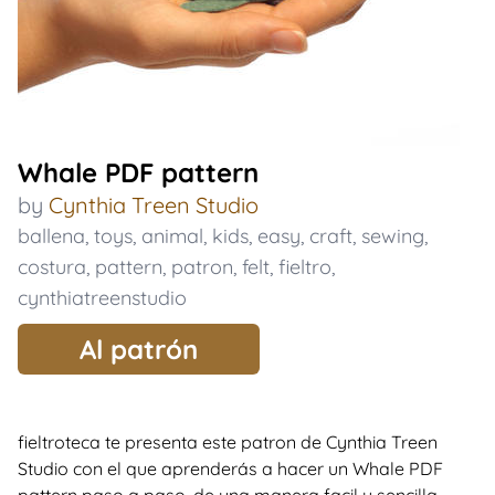
Whale PDF pattern
by
Cynthia Treen Studio
ballena
,
toys
,
animal
,
kids
,
easy
,
craft
,
sewing
,
costura
,
pattern
,
patron
,
felt
,
fieltro
,
cynthiatreenstudio
Al patrón
fieltroteca te presenta este patron de Cynthia Treen
Studio con el que aprenderás a hacer un Whale PDF