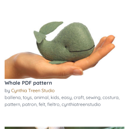
Whale PDF pattern
by
Cynthia Treen Studio
ballena
,
toys
,
animal
,
kids
,
easy
,
craft
,
sewing
,
costura
,
pattern
,
patron
,
felt
,
fieltro
,
cynthiatreenstudio