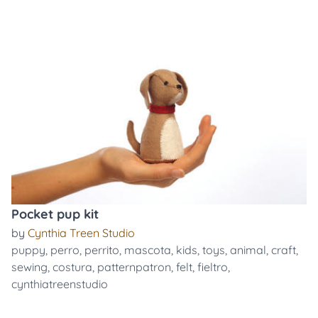
Pocket pup kit
by
Cynthia Treen Studio
puppy
,
perro
,
perrito
,
mascota
,
kids
,
toys
,
animal
,
craft
,
sewing
,
costura
,
patternpatron
,
felt
,
fieltro
,
cynthiatreenstudio