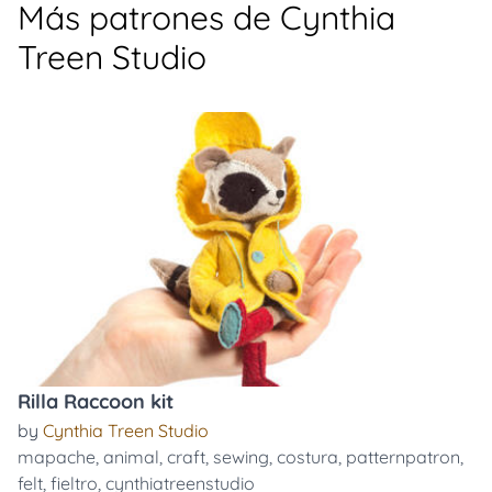
Más patrones de Cynthia
Treen Studio
Rilla Raccoon kit
by
Cynthia Treen Studio
mapache
,
animal
,
craft
,
sewing
,
costura
,
patternpatron
,
felt
,
fieltro
,
cynthiatreenstudio