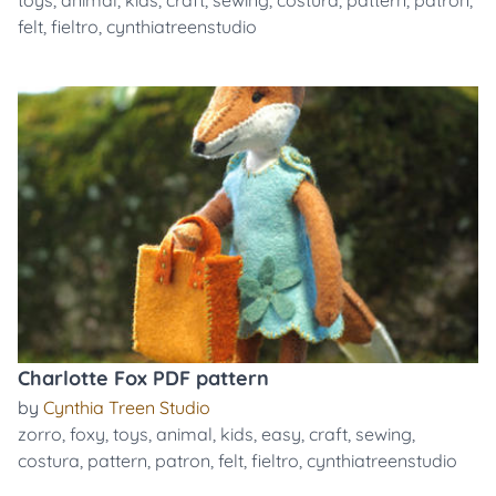
toys
,
animal
,
kids
,
craft
,
sewing
,
costura
,
pattern
,
patron
,
felt
,
fieltro
,
cynthiatreenstudio
Charlotte Fox PDF pattern
by
Cynthia Treen Studio
zorro
,
foxy
,
toys
,
animal
,
kids
,
easy
,
craft
,
sewing
,
costura
,
pattern
,
patron
,
felt
,
fieltro
,
cynthiatreenstudio