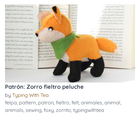
Patrón: Zorro fieltro peluche
by
Typing With Tea
felpa
,
pattern
,
patron
,
fieltro
,
felt
,
animales
,
animal
,
animals
,
sewing
,
foxy
,
zorrito
,
typingwithtea