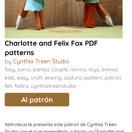
Charlotte and Felix Fox PDF
patterns
by
Cynthia Treen Studio
foxy
,
zorro
,
pareja
,
couple
,
novios
,
toys
,
animal
,
kids
,
easy
,
craft
,
sewing
,
costura
,
pattern
,
patron
,
felt
,
fieltro
,
cynthiatreenstudio
Al patrón
fieltroteca te presenta este patron de Cynthia Treen
Studio con el que aprenderás a hacer un Charlotte and