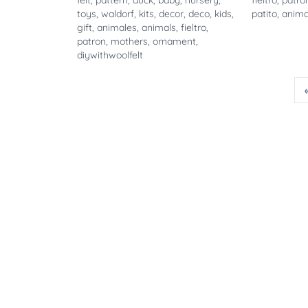
felt
,
pattern
,
duck
,
baby
,
nursery
,
fieltro
,
patro
toys
,
waldorf
,
kits
,
decor
,
deco
,
kids
,
patito
,
anima
gift
,
animales
,
animals
,
fieltro
,
patron
,
mothers
,
ornament
,
diywithwoolfelt