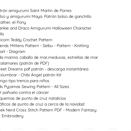
trón amigurumi Saint Martin de Porres
lso y amigurumi Maya. Patrón bolso de ganchillo
ather, el Pony
ankie and Draco Amigurumi Halloween Character
lls
icorn Teddy Crochet Pattern
lends Mittens Pattern - Selbu - Pattern - Knitting
art - Diagram
da marina: caballo de mar,medusas, estrellas de mar
calamares (patrón de PDF)
eet Dreams pdf patrón - descarga instantánea
slumbrar - Chibi Ángel patrón Kit
rigo tipo trenca para niños
ds Pyjamas Sewing Pattern - All Sizes
Y pañuelo contra el cáncer
quemas de punto de cruz natalicios
áficos de punto de cruz a cerca de la navidad
ek Nerd Cross Stitch Pattern PDF - Modern Fantasy
t Embroidery