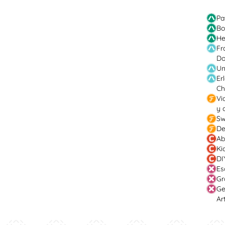
Pa
Bo
He
Fr
Do
Un
Er
Ch
Vi
y 
Sw
De
Ab
Ki
DI
Es
Gr
Ge
Ar