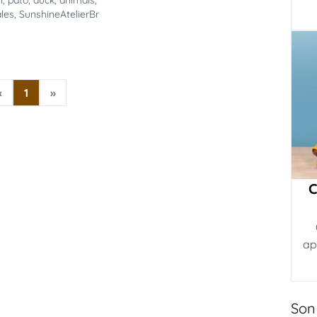
n
,
pato
,
duck
,
animals
,
les
,
SunshineAtelierBr
«
1
»
C
ap
Son