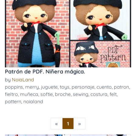
Patrón de PDF. Niñera mágica.
by
NoiaLand
poppins
,
merry
,
juguete
,
toys
,
personaje
,
cuento
,
patron
,
fieltro
,
muñeca
,
softie
,
broche
,
sewing
,
costura
,
felt
,
pattern
,
noialand
«
1
»