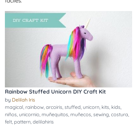
faciles.
Rainbow Stuffed Unicorn DIY Craft Kit
by
Delilah Iris
magical
,
rainbow
,
arcoiris
,
stuffed
,
unicorn
,
kits
,
kids
,
niños
,
unicornio
,
muñequitos
,
muñecos
,
sewing
,
costura
,
felt
,
pattern
,
delilahiris