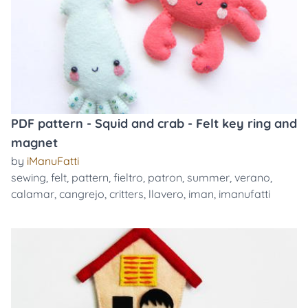
PDF pattern - Squid and crab - Felt key ring and
magnet
by
iManuFatti
sewing
,
felt
,
pattern
,
fieltro
,
patron
,
summer
,
verano
,
calamar
,
cangrejo
,
critters
,
llavero
,
iman
,
imanufatti