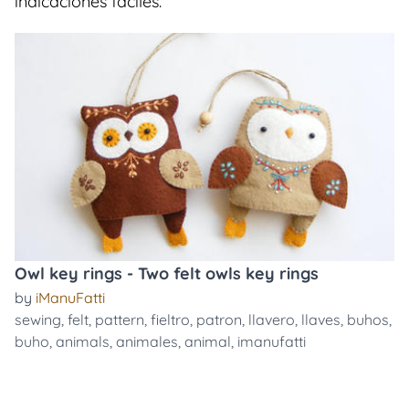
indicaciones faciles.
Owl key rings - Two felt owls key rings
by
iManuFatti
sewing
,
felt
,
pattern
,
fieltro
,
patron
,
llavero
,
llaves
,
buhos
,
buho
,
animals
,
animales
,
animal
,
imanufatti