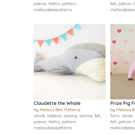
patron
,
fieltro
,
pattern
,
felt
,
patron
,
f
melissabeepatterns
melissabeep
Claudette the Whale
Prize Pig F
by
Melissa Bee Patterns
by
Melissa B
whale
,
ballena
,
sewing
,
animal
,
felt
,
farm
,
cerdo
,
patron
,
fieltro
,
pattern
,
felt
,
patron
,
f
melissabeepatterns
melissabeep