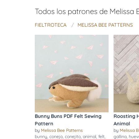
Todos los patrones de
Melissa 
FIELTROTECA
MELISSA BEE PATTERNS
Bunny Buns PDF Felt Sewing
Roosting H
Pattern
Animal
by
Melissa Bee Patterns
by
Melissa B
bunny
,
conejo
,
conejito
,
animal
,
felt
,
gallina
,
huev