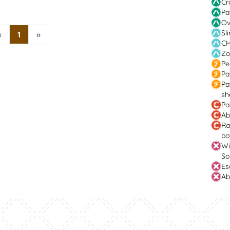
Cr
Pa
Ov
Sl
«
1
»
CH
Zo
Pe
Pa
Pa
sh
Pa
Ab
Ra
bo
Wi
So
Es
Ab