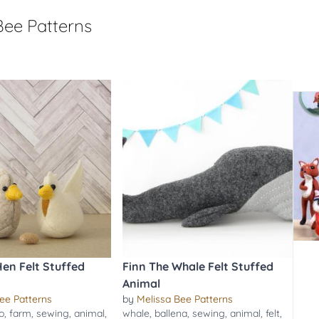
Bee Patterns
en Felt Stuffed
Finn The Whale Felt Stuffed
Animal
ee Patterns
by
Melissa Bee Patterns
o
,
farm
,
sewing
,
animal
,
whale
,
ballena
,
sewing
,
animal
,
felt
,