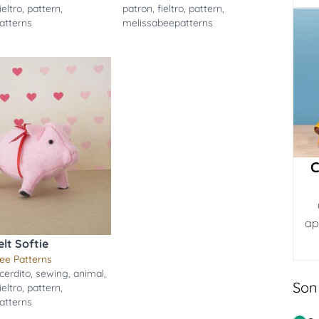
ieltro
,
pattern
,
patron
,
fieltro
,
pattern
,
atterns
melissabeepatterns
C
ap
elt Softie
ee Patterns
cerdito
,
sewing
,
animal
,
Son
ieltro
,
pattern
,
atterns