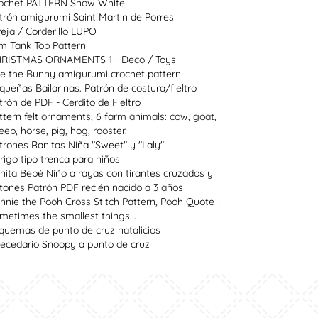
ochet PATTERN Snow White
trón amigurumi Saint Martin de Porres
eja / Corderillo LUPO
im Tank Top Pattern
RISTMAS ORNAMENTS 1 - Deco / Toys
e the Bunny amigurumi crochet pattern
queñas Bailarinas. Patrón de costura/fieltro
trón de PDF - Cerdito de Fieltro
ttern felt ornaments, 6 farm animals: cow, goat,
eep, horse, pig, hog, rooster.
trones Ranitas Niña "Sweet" y "Laly"
rigo tipo trenca para niños
nita Bebé Niño a rayas con tirantes cruzados y
tones Patrón PDF recién nacido a 3 años
nnie the Pooh Cross Stitch Pattern, Pooh Quote -
metimes the smallest things...
quemas de punto de cruz natalicios
ecedario Snoopy a punto de cruz