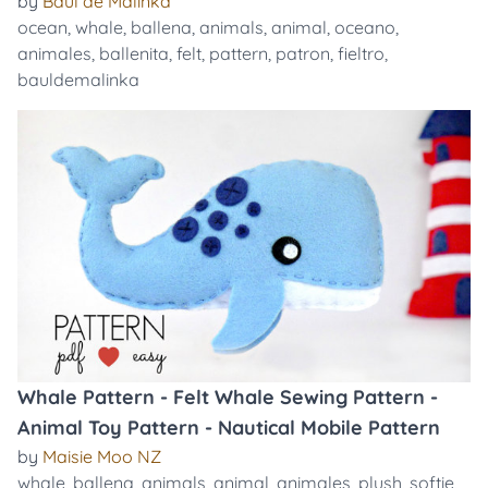
by
Baúl de Malinka
ocean
,
whale
,
ballena
,
animals
,
animal
,
oceano
,
animales
,
ballenita
,
felt
,
pattern
,
patron
,
fieltro
,
bauldemalinka
Whale Pattern - Felt Whale Sewing Pattern -
Animal Toy Pattern - Nautical Mobile Pattern
by
Maisie Moo NZ
whale
,
ballena
,
animals
,
animal
,
animales
,
plush
,
softie
,