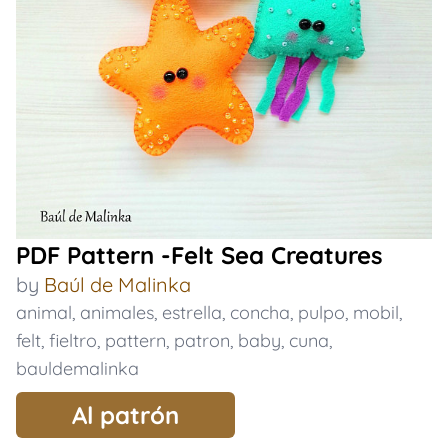
PDF Pattern -Felt Sea Creatures
by
Baúl de Malinka
animal
,
animales
,
estrella
,
concha
,
pulpo
,
mobil
,
felt
,
fieltro
,
pattern
,
patron
,
baby
,
cuna
,
bauldemalinka
Al patrón