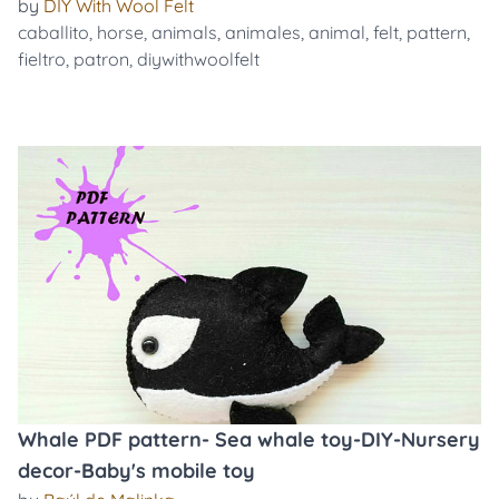
by
DIY With Wool Felt
caballito
,
horse
,
animals
,
animales
,
animal
,
felt
,
pattern
,
fieltro
,
patron
,
diywithwoolfelt
Whale PDF pattern- Sea whale toy-DIY-Nursery
decor-Baby's mobile toy