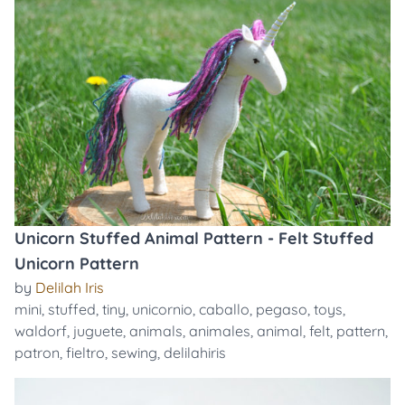
Unicorn Stuffed Animal Pattern - Felt Stuffed
Unicorn Pattern
by
Delilah Iris
mini
,
stuffed
,
tiny
,
unicornio
,
caballo
,
pegaso
,
toys
,
waldorf
,
juguete
,
animals
,
animales
,
animal
,
felt
,
pattern
,
patron
,
fieltro
,
sewing
,
delilahiris