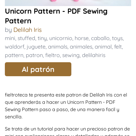
Unicorn Pattern - PDF Sewing
Pattern
by
Delilah Iris
mini
,
stuffed
,
tiny
,
unicornio
,
horse
,
caballo
,
toys
,
waldorf
,
juguete
,
animals
,
animales
,
animal
,
felt
,
pattern
,
patron
,
fieltro
,
sewing
,
delilahiris
Al patrón
fieltroteca te presenta este patron de Delilah Iris con el
que aprenderás a hacer un Unicorn Pattern - PDF
Sewing Pattern paso a paso, de una manera facil y
sencilla.
Se trata de un tutorial para hacer un precioso patron de
mini con explicaciones claras y detalladas y además se