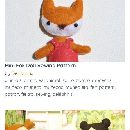
Mini Fox Doll Sewing Pattern
by
Delilah Iris
animals
,
animales
,
animal
,
zorro
,
zorrito
,
muñecos
,
muñeco
,
muñeca
,
muñecas
,
muñequita
,
felt
,
pattern
,
patron
,
fieltro
,
sewing
,
delilahiris