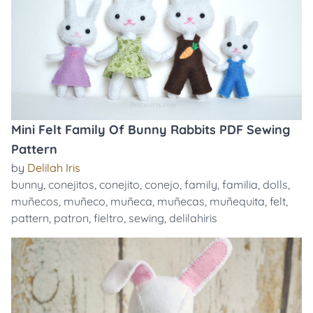
Mini Felt Family Of Bunny Rabbits PDF Sewing
Pattern
by
Delilah Iris
bunny
,
conejitos
,
conejito
,
conejo
,
family
,
familia
,
dolls
,
muñecos
,
muñeco
,
muñeca
,
muñecas
,
muñequita
,
felt
,
pattern
,
patron
,
fieltro
,
sewing
,
delilahiris