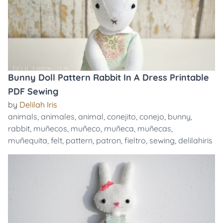
Bunny Doll Pattern Rabbit In A Dress Printable
PDF Sewing
by
Delilah Iris
animals
,
animales
,
animal
,
conejito
,
conejo
,
bunny
,
rabbit
,
muñecos
,
muñeco
,
muñeca
,
muñecas
,
muñequita
,
felt
,
pattern
,
patron
,
fieltro
,
sewing
,
delilahiris