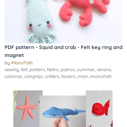
PDF pattern - Squid and crab - Felt key ring and
magnet
by
iManuFatti
sewing
,
felt
,
pattern
,
fieltro
,
patron
,
summer
,
verano
,
calamar
,
cangrejo
,
critters
,
llavero
,
iman
,
imanufatti