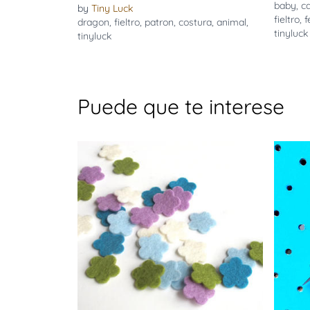
baby
,
c
by
Tiny Luck
fieltro
,
f
dragon
,
fieltro
,
patron
,
costura
,
animal
,
tinyluck
tinyluck
Puede que te interese