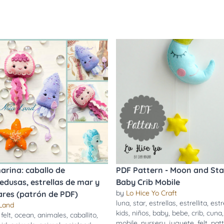
arina: caballo de
PDF Pattern - Moon and Sta
dusas, estrellas de mar y
Baby Crib Mobile
by
Lo Hice Yo Craft
res (patrón de PDF)
luna
,
star
,
estrellas
,
estrellita
,
estr
Land
kids
,
niños
,
baby
,
bebe
,
crib
,
cuna
,
felt
,
ocean
,
animales
,
caballito
,
mobile
,
nursery
,
juguete
,
felt
,
pat