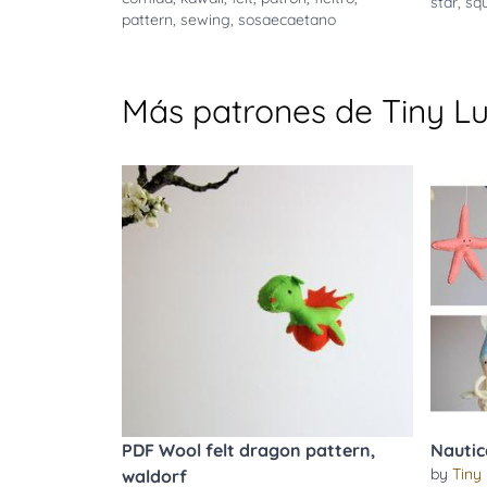
star
,
sq
pattern
,
sewing
,
sosaecaetano
Más patrones de Tiny L
PDF Wool felt dragon pattern,
Nautic
by
Tiny
waldorf