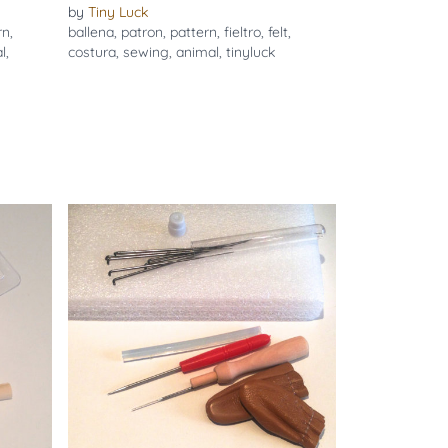
by
Tiny Luck
rn
,
ballena
,
patron
,
pattern
,
fieltro
,
felt
,
l
,
costura
,
sewing
,
animal
,
tinyluck