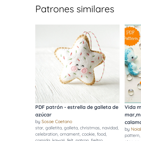
Patrones similares
PDF patrón - estrella de galleta de
Vida m
azúcar
mar,me
by
Sosae Caetano
calama
star
,
galletita
,
galleta
,
christmas
,
navidad
,
by
Noia
celebration
,
ornament
,
cookie
,
food
,
pattern
comida
,
kawaii
,
felt
,
patron
,
fieltro
,