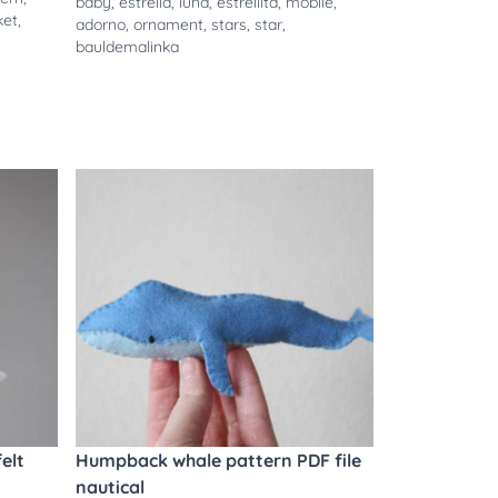
baby
,
estrella
,
luna
,
estrellita
,
mobile
,
ket
,
adorno
,
ornament
,
stars
,
star
,
bauldemalinka
elt
Humpback whale pattern PDF file
nautical