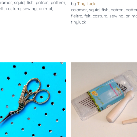
alamar
,
squid
,
fish
,
patron
,
pattern
,
by
Tiny Luck
elt
,
costura
,
sewing
,
animal
,
calamar
,
squid
,
fish
,
patron
,
patte
fieltro
,
felt
,
costura
,
sewing
,
anima
tinyluck