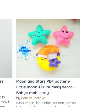
rs
Moon and Stars PDF pattern-
Little moon-DIY-Nursery decor-
Baby's mobile toy
ella
,
by
Baúl de Malinka
,
movil
,
cuna
,
moon
,
felt
,
fieltro
,
pattern
,
patron
,
tern
,