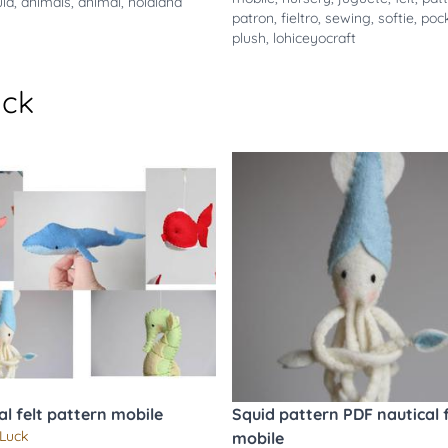
uid
,
animals
,
animal
,
noialand
patron
,
fieltro
,
sewing
,
softie
,
poc
plush
,
lohiceyocraft
uck
al felt pattern mobile
Squid pattern PDF nautical f
 Luck
mobile