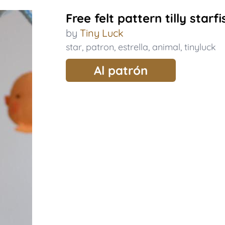
Free felt pattern tilly starfi
by
Tiny Luck
star
,
patron
,
estrella
,
animal
,
tinyluck
Al patrón