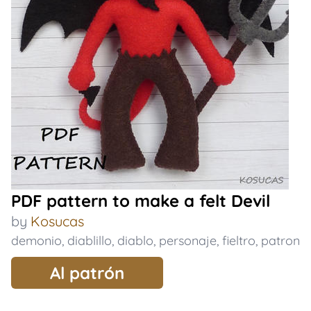
PDF pattern to make a felt Devil
by
Kosucas
demonio
,
diablillo
,
diablo
,
personaje
,
fieltro
,
patron
Al patrón