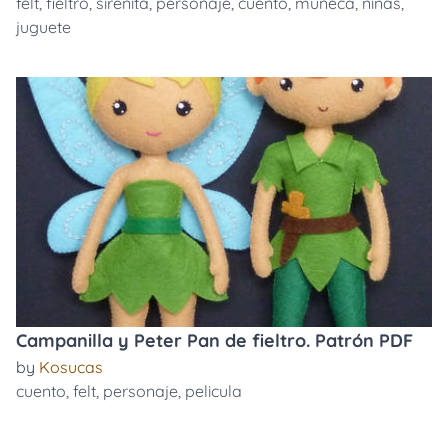
felt
,
fieltro
,
sirenita
,
personaje
,
cuento
,
muñeca
,
niñas
,
juguete
Campanilla y Peter Pan de fieltro. Patrón PDF
by
Kosucas
cuento
,
felt
,
personaje
,
pelicula