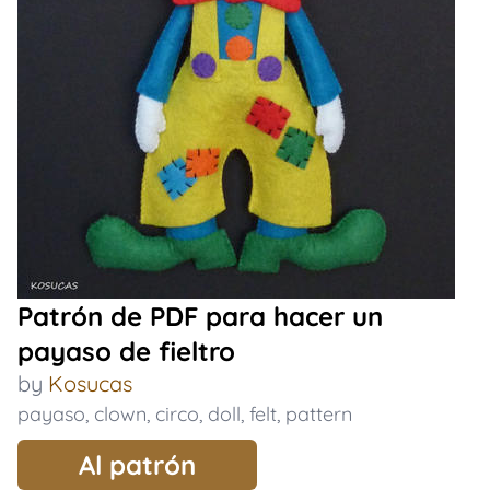
Patrón de PDF para hacer un
payaso de fieltro
by
Kosucas
payaso
,
clown
,
circo
,
doll
,
felt
,
pattern
Al patrón