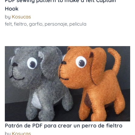
PDF sewing pattern to make a felt Captain
Hook
by
Kosucas
felt
,
fieltro
,
garfio
,
personaje
,
pelicula
Patrón de PDF para crear un perro de fieltro
by
Kosucas