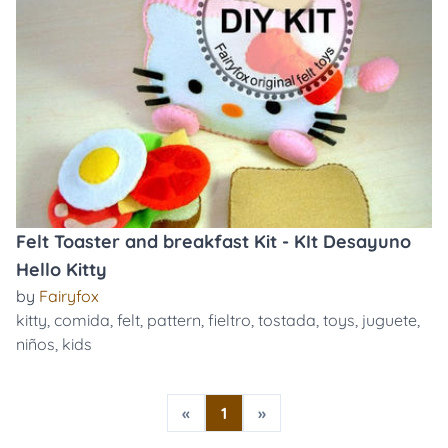
Felt Toaster and breakfast Kit - KIt Desayuno
Hello Kitty
by
Fairyfox
kitty
,
comida
,
felt
,
pattern
,
fieltro
,
tostada
,
toys
,
juguete
,
niños
,
kids
«
1
»