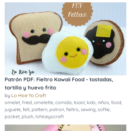
Patrón PDF: Fieltro Kawaii Food - tostadas,
tortilla y huevo frito
by
Lo Hice Yo Craft
omelet
,
fried
,
omelette
,
comida
,
toast
,
kids
,
niños
,
food
,
juguete
,
felt
,
pattern
,
patron
,
fieltro
,
sewing
,
softie
,
pocket
,
plush
,
lohiceyocraft