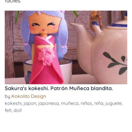
faciles.
Sakura's kokeshi. Patrón Muñeca blandita.
by
Kokolito Design
kokeshi
,
japon
,
japonesa
,
muñeca
,
niñas
,
niña
,
juguete
,
felt
,
doll