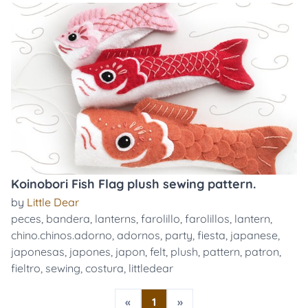
Koinobori Fish Flag plush sewing pattern.
by
Little Dear
peces
,
bandera
,
lanterns
,
farolillo
,
farolillos
,
lantern
,
chino.chinos.adorno
,
adornos
,
party
,
fiesta
,
japanese
,
japonesas
,
japones
,
japon
,
felt
,
plush
,
pattern
,
patron
,
fieltro
,
sewing
,
costura
,
littledear
«
1
»