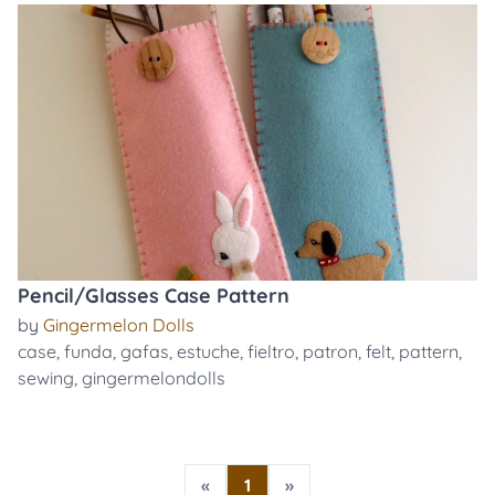
Pencil/Glasses Case Pattern
by
Gingermelon Dolls
case
,
funda
,
gafas
,
estuche
,
fieltro
,
patron
,
felt
,
pattern
,
sewing
,
gingermelondolls
«
1
»