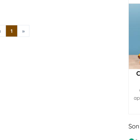
«
1
»
C
ap
Son