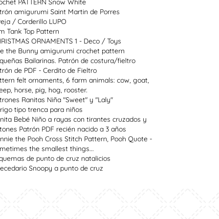
ochet PATTERN Snow White
trón amigurumi Saint Martin de Porres
eja / Corderillo LUPO
im Tank Top Pattern
RISTMAS ORNAMENTS 1 - Deco / Toys
e the Bunny amigurumi crochet pattern
queñas Bailarinas. Patrón de costura/fieltro
trón de PDF - Cerdito de Fieltro
ttern felt ornaments, 6 farm animals: cow, goat,
eep, horse, pig, hog, rooster.
trones Ranitas Niña "Sweet" y "Laly"
rigo tipo trenca para niños
nita Bebé Niño a rayas con tirantes cruzados y
tones Patrón PDF recién nacido a 3 años
nnie the Pooh Cross Stitch Pattern, Pooh Quote -
metimes the smallest things...
quemas de punto de cruz natalicios
ecedario Snoopy a punto de cruz