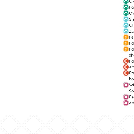
Cr
Pa
Ov
Sl
CH
Zo
Pe
Pa
Pa
sh
Pa
Ab
Ra
bo
Wi
So
Es
Ab