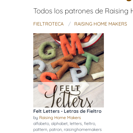
Todos los patrones de
Raising
FIELTROTECA
RAISING HOME MAKERS
Felt Letters - Letras de Fieltro
by
Raising Home Makers
alfabeto
,
alphabet
,
letters
,
fieltro
,
pattern
,
patron
,
raisinghomemakers